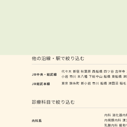
他の沿線・駅で絞り込む
代々木
新宿
秋葉原
西船橋
四ツ谷
吉祥寺
JR中央・総武線
小岩
市川
本八幡
下総中山
船橋
東船橋
津
東京
錦糸町
新小岩
市川
船橋
津田沼
稲毛
JR総武本線
診療科目で絞り込む
内科
消化器内
内視鏡内科
漢
内科系
乳腺内科
緩和