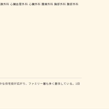
乳腺外科
心臓血管外科
心臓外科
腫瘍外科
胸部外科
腹部外科
かな住宅街が広がり、ファミリー層も多く居住している。1日