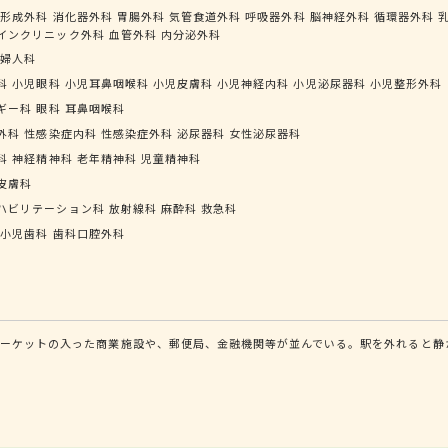
形成外科
消化器外科
胃腸外科
気管食道外科
呼吸器外科
脳神経外科
循環器外科
インクリニック外科
血管外科
内分泌外科
婦人科
科
小児眼科
小児耳鼻咽喉科
小児皮膚科
小児神経内科
小児泌尿器科
小児整形外科
ギー科
眼科
耳鼻咽喉科
外科
性感染症内科
性感染症外科
泌尿器科
女性泌尿器科
科
神経精神科
老年精神科
児童精神科
皮膚科
ハビリテーション科
放射線科
麻酔科
救急科
小児歯科
歯科口腔外科
ーケットの入った商業施設や、郵便局、金融機関等が並んでいる。駅を外れると静