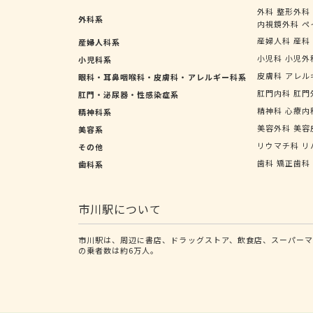
外科
整形外科
外科系
内視鏡外科
ペ
産婦人科
産科
産婦人科系
小児科
小児外
小児科系
皮膚科
アレル
眼科・耳鼻咽喉科・皮膚科・アレルギー科系
肛門内科
肛門
肛門・泌尿器・性感染症系
精神科
心療内
精神科系
美容外科
美容
美容系
リウマチ科
リ
その他
歯科
矯正歯科
歯科系
市川駅について
市川駅は、周辺に書店、ドラッグストア、飲食店、スーパーマ
の乗者数は約6万人。