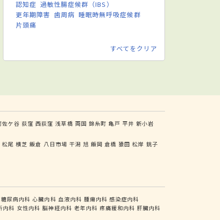
認知症
過敏性腸症候群（IBS）
更年期障害
歯周病
睡眠時無呼吸症候群
片頭痛
すべてをクリア
阿佐ケ谷
荻窪
西荻窪
浅草橋
両国
錦糸町
亀戸
平井
新小岩
東
松尾
横芝
飯倉
八日市場
干潟
旭
飯岡
倉橋
猿田
松岸
銚子
糖尿病内科
心臓内科
血液内科
腫瘍内科
感染症内科
析内科
女性内科
脳神経内科
老年内科
疼痛緩和内科
肝臓内科