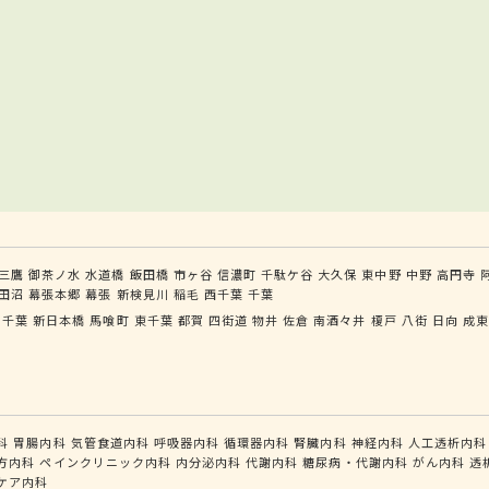
三鷹
御茶ノ水
水道橋
飯田橋
市ヶ谷
信濃町
千駄ケ谷
大久保
東中野
中野
高円寺
田沼
幕張本郷
幕張
新検見川
稲毛
西千葉
千葉
千葉
新日本橋
馬喰町
東千葉
都賀
四街道
物井
佐倉
南酒々井
榎戸
八街
日向
成
科
胃腸内科
気管食道内科
呼吸器内科
循環器内科
腎臓内科
神経内科
人工透析内科
方内科
ペインクリニック内科
内分泌内科
代謝内科
糖尿病・代謝内科
がん内科
透
ケア内科