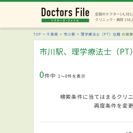
全国のドクター14,38
クリニック・病院 156,
TOP
千葉県
市川駅
理学療法士（PT）在籍
の検索
市川駅、理学療法士（PT
0
件中
1〜0件を表示
検索条件に当てはまるクリ
再度条件を変