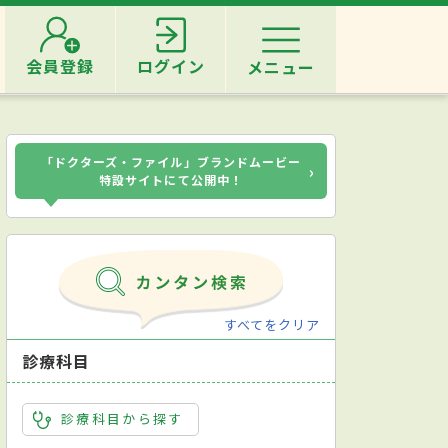
会員登録
ログイン
メニュー
「ドクターズ・ファイル」ブランドムービー
›
特設サイトにて公開中！
すべてをクリア
診療科目
診療科目から探す