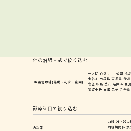
他の沿線・駅で絞り込む
一ノ関
花巻
北上
盛岡
福
金谷川
南福島
東福島
伊達
JR東北本線(黒磯～利府・盛岡)
塩釜
松島
愛宕
品井沼
鹿
紫波中央
古館
矢幅
岩手飯
診療科目で絞り込む
内科
消化器内
内視鏡内科
漢
内科系