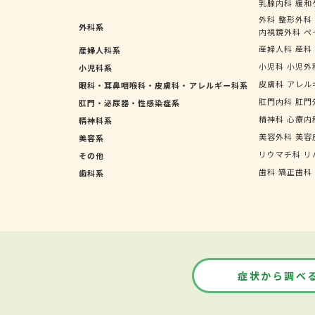
乳腺内科
緩和
外科
整形外科
外科系
内視鏡外科
ペ
産婦人科
産科
産婦人科系
小児科
小児外
小児科系
皮膚科
アレル
眼科・耳鼻咽喉科・皮膚科・アレルギー科系
肛門内科
肛門
肛門・泌尿器・性感染症系
精神科
心療内
精神科系
美容外科
美容
美容系
リウマチ科
リ
その他
歯科
矯正歯科
歯科系
症状から調べ