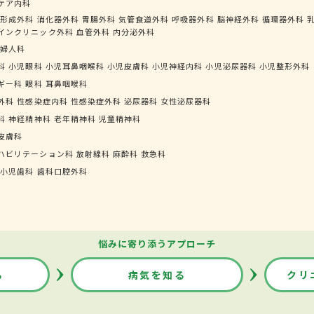
ケア内科
形成外科
消化器外科
胃腸外科
気管食道外科
呼吸器外科
脳神経外科
循環器外科
インクリニック外科
血管外科
内分泌外科
婦人科
科
小児眼科
小児耳鼻咽喉科
小児皮膚科
小児神経内科
小児泌尿器科
小児整形外科
ギー科
眼科
耳鼻咽喉科
外科
性感染症内科
性感染症外科
泌尿器科
女性泌尿器科
科
神経精神科
老年精神科
児童精神科
皮膚科
ハビリテーション科
放射線科
麻酔科
救急科
小児歯科
歯科口腔外科
悩みに寄り添うアプローチ
る
病気を知る
クリ