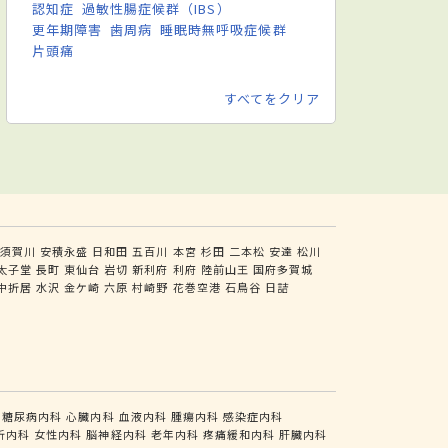
認知症
過敏性腸症候群（IBS）
更年期障害
歯周病
睡眠時無呼吸症候群
片頭痛
すべてをクリア
須賀川
安積永盛
日和田
五百川
本宮
杉田
二本松
安達
松川
太子堂
長町
東仙台
岩切
新利府
利府
陸前山王
国府多賀城
中折居
水沢
金ケ崎
六原
村崎野
花巻空港
石鳥谷
日詰
糖尿病内科
心臓内科
血液内科
腫瘍内科
感染症内科
析内科
女性内科
脳神経内科
老年内科
疼痛緩和内科
肝臓内科