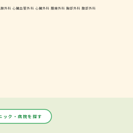
乳腺外科
心臓血管外科
心臓外科
腫瘍外科
胸部外科
腹部外科
ニック・病院を探す