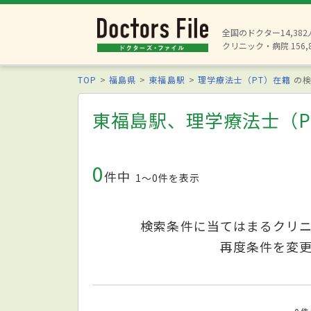
全国のドクター14,38
クリニック・病院 156,
TOP
福島県
東福島駅
理学療法士（PT）在籍
の検
東福島駅、理学療法士（P
0
件中
1〜0件を表示
検索条件に当てはまるクリ
再度条件を変