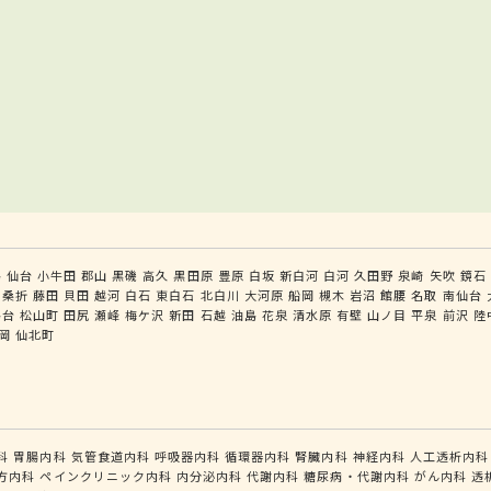
島
仙台
小牛田
郡山
黒磯
高久
黒田原
豊原
白坂
新白河
白河
久田野
泉崎
矢吹
鏡石
桑折
藤田
貝田
越河
白石
東白石
北白川
大河原
船岡
槻木
岩沼
館腰
名取
南仙台
島台
松山町
田尻
瀬峰
梅ケ沢
新田
石越
油島
花泉
清水原
有壁
山ノ目
平泉
前沢
陸
岡
仙北町
科
胃腸内科
気管食道内科
呼吸器内科
循環器内科
腎臓内科
神経内科
人工透析内科
方内科
ペインクリニック内科
内分泌内科
代謝内科
糖尿病・代謝内科
がん内科
透