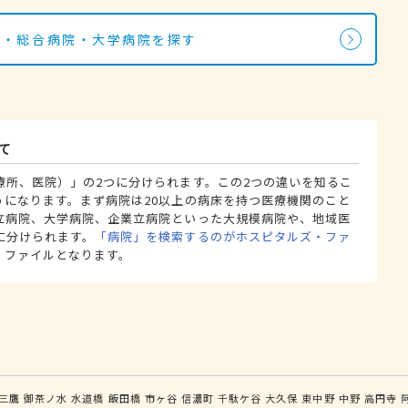
院・総合病院・大学病院を探す
て
療所、医院）」の2つに分けられます。この2つの違いを知るこ
うになります。まず病院は20以上の病床を持つ医療機関のこと
立病院、大学病院、企業立病院といった大規模病院や、地域医
に分けられます。
「病院」を検索するのがホスピタルズ・ファ
・ファイルとなります。
三鷹
御茶ノ水
水道橋
飯田橋
市ヶ谷
信濃町
千駄ケ谷
大久保
東中野
中野
高円寺