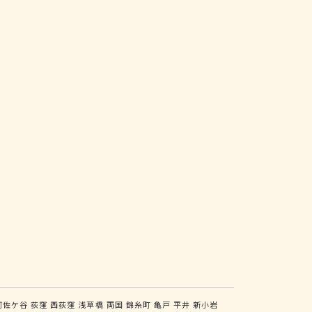
阿佐ケ谷
荻窪
西荻窪
浅草橋
両国
錦糸町
亀戸
平井
新小岩