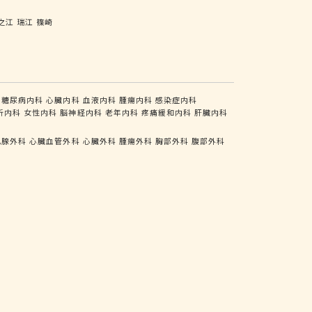
之江
瑞江
篠崎
糖尿病内科
心臓内科
血液内科
腫瘍内科
感染症内科
析内科
女性内科
脳神経内科
老年内科
疼痛緩和内科
肝臓内科
乳腺外科
心臓血管外科
心臓外科
腫瘍外科
胸部外科
腹部外科