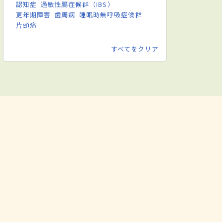
認知症
過敏性腸症候群（IBS）
更年期障害
歯周病
睡眠時無呼吸症候群
片頭痛
すべてをクリア