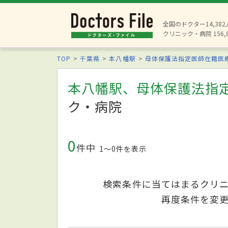
全国のドクター14,38
クリニック・病院 156,
TOP
千葉県
本八幡駅
母体保護法指定医師在籍医
本八幡駅、母体保護法指
ク・病院
0
件中
1〜0件を表示
検索条件に当てはまるクリ
再度条件を変