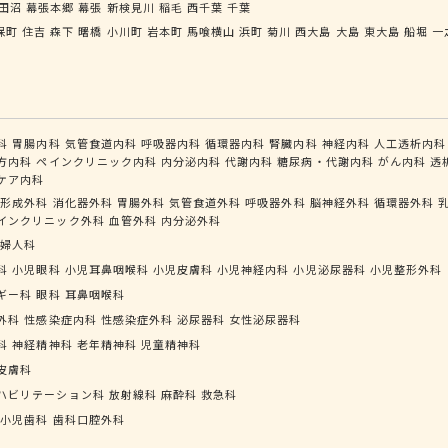
田沼
幕張本郷
幕張
新検見川
稲毛
西千葉
千葉
保町
住吉
森下
曙橋
小川町
岩本町
馬喰横山
浜町
菊川
西大島
大島
東大島
船堀
一
科
胃腸内科
気管食道内科
呼吸器内科
循環器内科
腎臓内科
神経内科
人工透析内科
方内科
ペインクリニック内科
内分泌内科
代謝内科
糖尿病・代謝内科
がん内科
透
ケア内科
形成外科
消化器外科
胃腸外科
気管食道外科
呼吸器外科
脳神経外科
循環器外科
インクリニック外科
血管外科
内分泌外科
婦人科
科
小児眼科
小児耳鼻咽喉科
小児皮膚科
小児神経内科
小児泌尿器科
小児整形外科
ギー科
眼科
耳鼻咽喉科
外科
性感染症内科
性感染症外科
泌尿器科
女性泌尿器科
科
神経精神科
老年精神科
児童精神科
皮膚科
ハビリテーション科
放射線科
麻酔科
救急科
小児歯科
歯科口腔外科