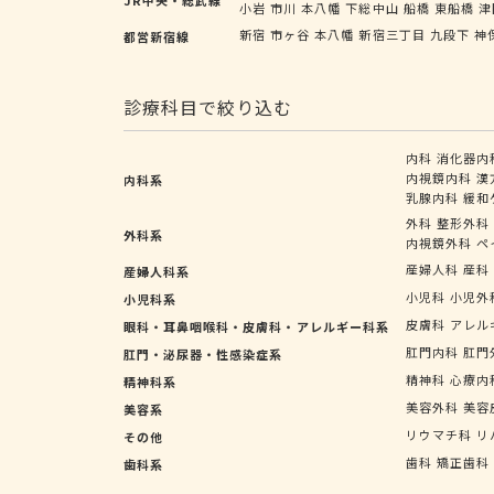
小岩
市川
本八幡
下総中山
船橋
東船橋
津
新宿
市ヶ谷
本八幡
新宿三丁目
九段下
神
都営新宿線
診療科目で絞り込む
内科
消化器内
内視鏡内科
漢
内科系
乳腺内科
緩和
外科
整形外科
外科系
内視鏡外科
ペ
産婦人科
産科
産婦人科系
小児科
小児外
小児科系
皮膚科
アレル
眼科・耳鼻咽喉科・皮膚科・アレルギー科系
肛門内科
肛門
肛門・泌尿器・性感染症系
精神科
心療内
精神科系
美容外科
美容
美容系
リウマチ科
リ
その他
歯科
矯正歯科
歯科系