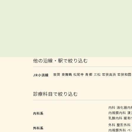
他の沿線・駅で絞り込む
敦賀
東舞鶴
松尾寺
青郷
三松
若狭高浜
若狭和田
JR小浜線
診療科目で絞り込む
内科
消化器内
内視鏡内科
漢
内科系
乳腺内科
緩和
外科
整形外科
外科系
内視鏡外科
ペ