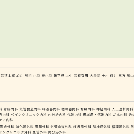
若狭本郷
加斗
勢浜
小浜
東小浜
新平野
上中
若狭有田
大鳥羽
十村
藤井
三方
気
科
胃腸内科
気管食道内科
呼吸器内科
循環器内科
腎臓内科
神経内科
人工透析内科
方内科
ペインクリニック内科
内分泌内科
代謝内科
糖尿病・代謝内科
がん内科
透
ケア内科
形成外科
消化器外科
胃腸外科
気管食道外科
呼吸器外科
脳神経外科
循環器外科
インクリニック外科
血管外科
内分泌外科