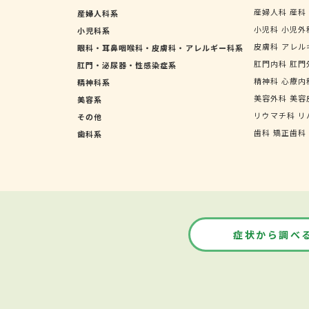
産婦人科
産科
産婦人科系
小児科
小児外
小児科系
皮膚科
アレル
眼科・耳鼻咽喉科・皮膚科・アレルギー科系
肛門内科
肛門
肛門・泌尿器・性感染症系
精神科
心療内
精神科系
美容外科
美容
美容系
リウマチ科
リ
その他
歯科
矯正歯科
歯科系
症状から調べ