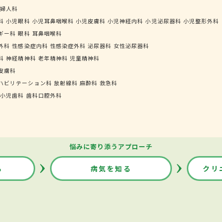
婦人科
科
小児眼科
小児耳鼻咽喉科
小児皮膚科
小児神経内科
小児泌尿器科
小児整形外科
ギー科
眼科
耳鼻咽喉科
外科
性感染症内科
性感染症外科
泌尿器科
女性泌尿器科
科
神経精神科
老年精神科
児童精神科
皮膚科
ハビリテーション科
放射線科
麻酔科
救急科
小児歯科
歯科口腔外科
悩みに寄り添うアプローチ
る
病気を知る
クリ