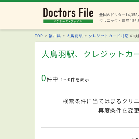
全国のドクター14,35
クリニック・病院 156,
TOP
福井県
大鳥羽駅
クレジットカード対応
の検
大鳥羽駅、クレジットカ
0
件中
1〜0件を表示
検索条件に当てはまるクリ
再度条件を変