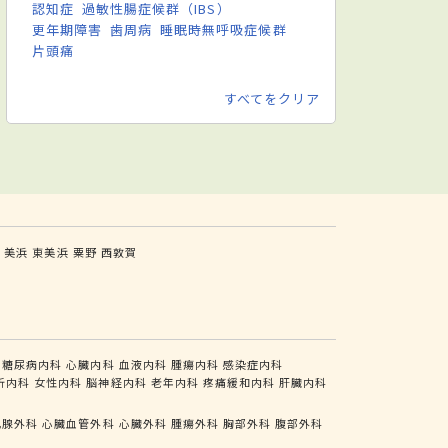
認知症
過敏性腸症候群（IBS）
更年期障害
歯周病
睡眠時無呼吸症候群
片頭痛
すべてをクリア
山
美浜
東美浜
粟野
西敦賀
糖尿病内科
心臓内科
血液内科
腫瘍内科
感染症内科
析内科
女性内科
脳神経内科
老年内科
疼痛緩和内科
肝臓内科
乳腺外科
心臓血管外科
心臓外科
腫瘍外科
胸部外科
腹部外科