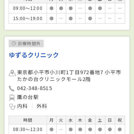
09:00～12:00
●
●
●
－
●
●
－
－
15:00～19:00
●
－
●
－
●
－
－
－
診療時間外
ゆずるクリニック
東京都小平市小川町1丁目972番地7 小平市
たかの台クリニックモール2階
042-348-8515
鷹の台駅
内科
外科
時間
月
火
水
木
金
土
日
祝
08:30～12:30
●
－
●
●
●
●
●
●