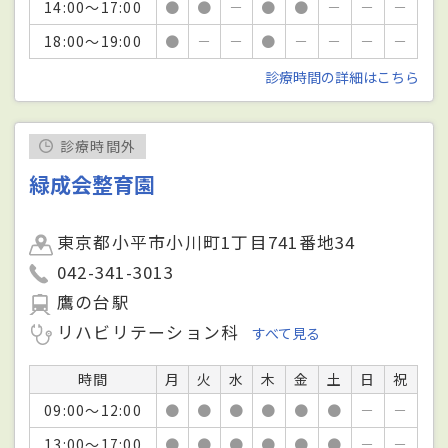
14:00～17:00
●
●
－
●
●
－
－
－
18:00～19:00
●
－
－
●
－
－
－
－
診療時間の詳細はこちら
診療時間外
緑成会整育園
東京都小平市小川町1丁目741番地34
042-341-3013
鷹の台駅
リハビリテーション科
すべて見る
時間
月
火
水
木
金
土
日
祝
09:00～12:00
●
●
●
●
●
●
－
－
13:00～17:00
●
●
●
●
●
●
－
－