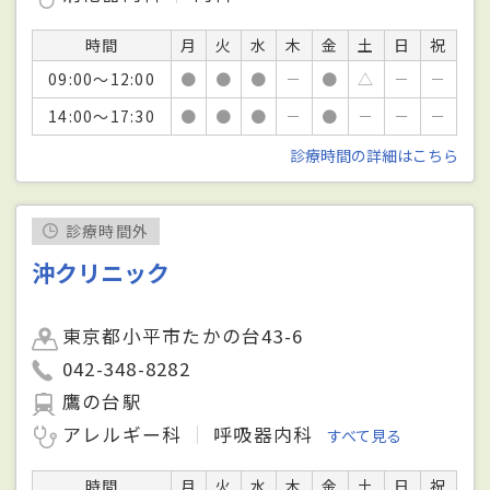
時間
月
火
水
木
金
土
日
祝
09:00～12:00
●
●
●
－
●
△
－
－
14:00～17:30
●
●
●
－
●
－
－
－
診療時間の詳細はこちら
診療時間外
沖クリニック
東京都小平市たかの台43-6
042-348-8282
鷹の台駅
アレルギー科
呼吸器内科
すべて見る
時間
月
火
水
木
金
土
日
祝