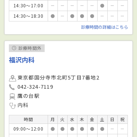
14:30～17:00
－
－
－
－
－
●
－
－
14:30～18:30
●
－
●
●
●
－
－
－
診療時間の詳細はこちら
診療時間外
福沢内科
東京都国分寺市北町5丁目7番地2
042-324-7119
鷹の台駅
内科
時間
月
火
水
木
金
土
日
祝
09:00～12:00
●
●
●
●
●
●
－
－