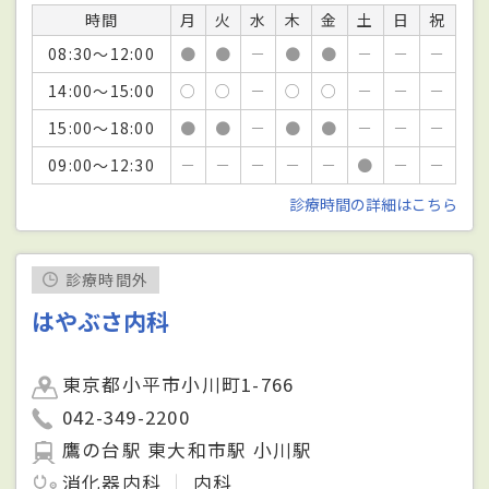
時間
月
火
水
木
金
土
日
祝
08:30～12:00
●
●
－
●
●
－
－
－
14:00～15:00
○
○
－
○
○
－
－
－
15:00～18:00
●
●
－
●
●
－
－
－
09:00～12:30
－
－
－
－
－
●
－
－
診療時間の詳細はこちら
診療時間外
はやぶさ内科
東京都小平市小川町1-766
042-349-2200
鷹の台駅 東大和市駅 小川駅
消化器内科
内科