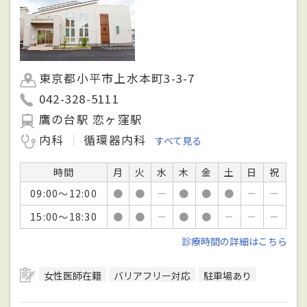
東京都小平市上水本町3-3-7
042-328-5111
鷹の台駅 恋ヶ窪駅
内科
循環器内科
すべて見る
時間
月
火
水
木
金
土
日
祝
09:00～12:00
●
●
－
●
●
●
－
－
15:00～18:30
●
●
－
●
●
－
－
－
診療時間の詳細はこちら
女性医師在籍
バリアフリー対応
駐車場あり