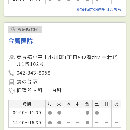
診療時間の詳細はこちら
診療時間外
今鷹医院
東京都小平市小川町1丁目932番地2 中村ビ
ル1階102号
042-343-8058
鷹の台駅
循環器内科
内科
時間
月
火
水
木
金
土
日
祝
09:00～11:30
●
●
－
－
●
●
－
－
14:00～16:30
●
●
－
－
●
－
－
－