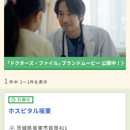
1
件中
1〜1件を表示
診療中
ホスピタル坂東
茨城県坂東市沓掛411