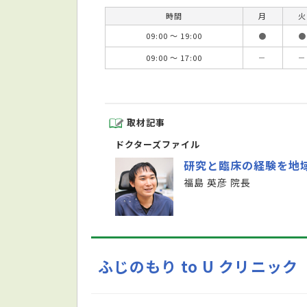
時間
月
火
09:00 ～ 19:00
●
●
09:00 ～ 17:00
－
－
取材記事
ドクターズファイル
研究と臨床の経験を地
福島 英彦 院長
ふじのもり to U クリニック