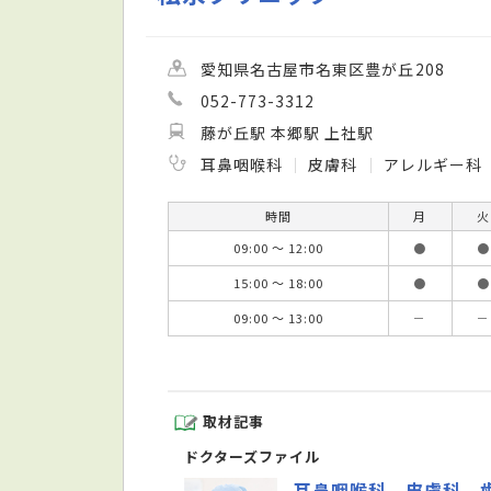
愛知県名古屋市名東区豊が丘208
052-773-3312
藤が丘駅 本郷駅 上社駅
耳鼻咽喉科
皮膚科
アレルギー科
時間
月
火
09:00 ～ 12:00
●
●
15:00 ～ 18:00
●
●
09:00 ～ 13:00
－
－
取材記事
ドクターズファイル
耳鼻咽喉科、皮膚科、