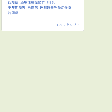
認知症
過敏性腸症候群（IBS）
更年期障害
歯周病
睡眠時無呼吸症候群
片頭痛
すべてをクリア