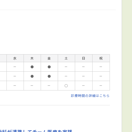
水
木
金
土
日
祝
－
●
●
－
－
－
－
●
●
－
－
－
－
－
－
○
－
－
診療時間の詳細はこちら
歯科が連携してチーム医療を実践