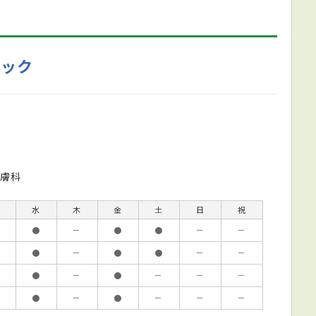
ニック
膚科
水
木
金
土
日
祝
●
－
●
●
－
－
●
－
●
●
－
－
●
－
●
－
－
－
●
－
●
－
－
－