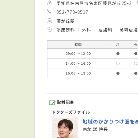
愛知県名古屋市名東区藤見が丘25-2 
052-778-8517
藤が丘駅
泌尿器科
外科
皮膚科
美容皮膚
時間
月
火
09:00 ～ 12:00
●
●
14:00 ～ 16:00
○
○
16:00 ～ 19:00
●
●
取材記事
ドクターズファイル
地域のかかりつけ医を
南舘 謙 院長