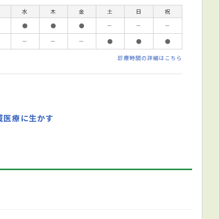
水
木
金
土
日
祝
●
●
●
－
－
－
－
－
－
●
●
●
診療時間の詳細はこちら
域医療に生かす