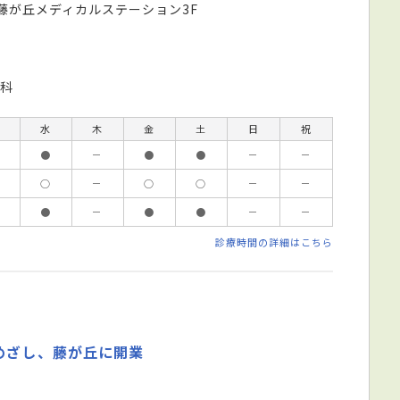
藤が丘メディカルステーション3F
科
水
木
金
土
日
祝
●
－
●
●
－
－
○
－
○
○
－
－
●
－
●
●
－
－
診療時間の詳細はこちら
めざし、藤が丘に開業