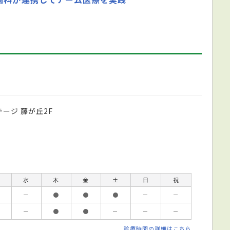
ージ 藤が丘2F
水
木
金
土
日
祝
－
●
●
●
－
－
－
●
●
－
－
－
診療時間の詳細はこちら