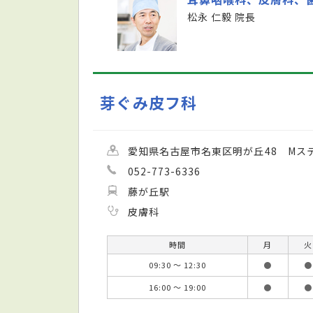
松永 仁毅 院長
芽ぐみ皮フ科
愛知県名古屋市名東区明が丘48 Mステ
052-773-6336
藤が丘駅
皮膚科
時間
月
火
09:30 ～ 12:30
●
●
16:00 ～ 19:00
●
●