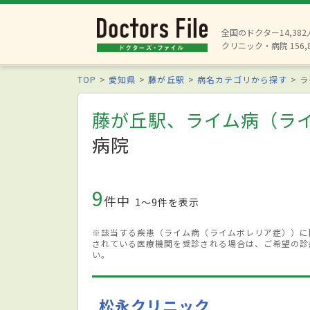
全国のドクター14,38
クリニック・病院 156,
TOP
愛知県
藤が丘駅
病名カテゴリから探す
ラ
藤が丘駅、ライム病（ラ
病院
9
件中
1〜9件を表示
※該当する疾患（ライム病（ライムボレリア症））に
されている医療機関を受診される場合は、ご希望の診
い。
松永クリニック