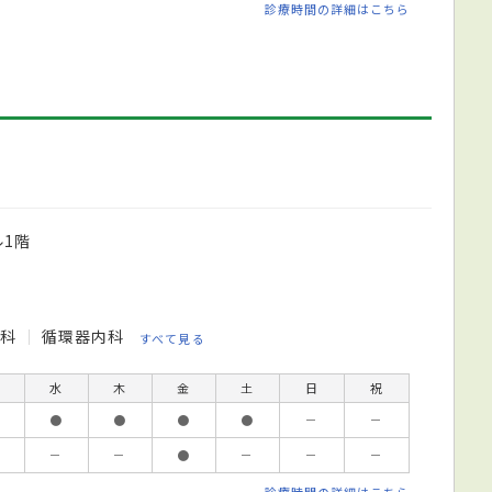
診療時間の詳細はこちら
1階
膚科
循環器内科
すべて見る
水
木
金
土
日
祝
●
●
●
●
－
－
－
－
●
－
－
－
診療時間の詳細はこちら