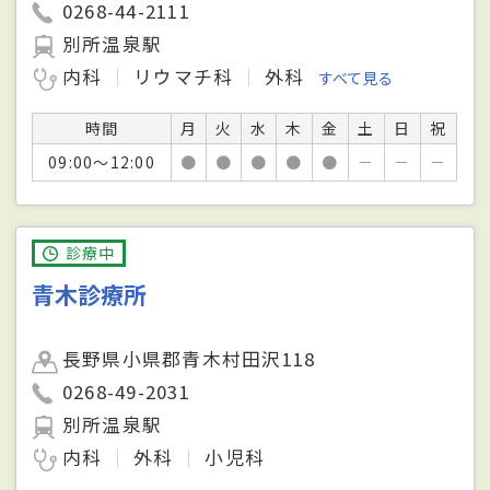
0268-44-2111
別所温泉駅
内科
リウマチ科
外科
すべて見る
時間
月
火
水
木
金
土
日
祝
09:00～12:00
●
●
●
●
●
－
－
－
診療中
青木診療所
長野県小県郡青木村田沢118
0268-49-2031
別所温泉駅
内科
外科
小児科