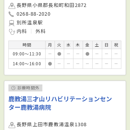
長野県小県郡長和町和田2872
0268-88-2020
別所温泉駅
内科
外科
時間
月
火
水
木
金
土
日
祝
09:00～11:30
－
●
－
－
●
－
－
－
14:00～16:00
●
－
－
－
－
－
－
－
診療時間外
鹿教湯三才山リハビリテーションセン
ター鹿教湯病院
長野県上田市鹿教湯温泉1308