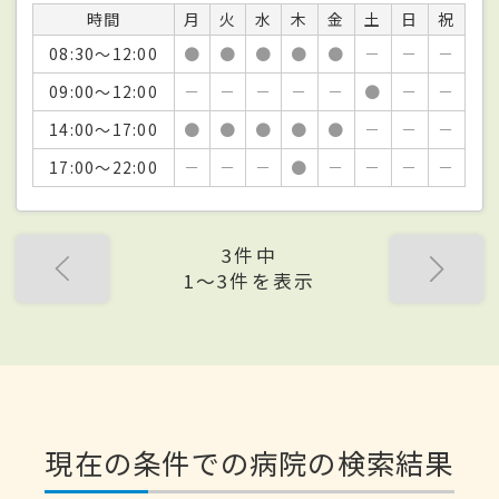
時間
月
火
水
木
金
土
日
祝
08:30～12:00
●
●
●
●
●
－
－
－
09:00～12:00
－
－
－
－
－
●
－
－
14:00～17:00
●
●
●
●
●
－
－
－
17:00～22:00
－
－
－
●
－
－
－
－
3件中
1〜3件を表示
現在の条件での病院の検索結果