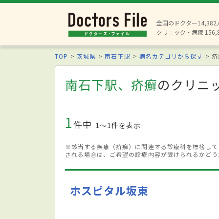
全国のドクター14,38
クリニック・病院 156,
TOP
茨城県
南石下駅
病名カテゴリから探す
疥
南石下駅、疥癬
のクリニ
1
件中
1〜1件を表示
※該当する疾患（疥癬）に関連する診療科を標榜して
される場合は、ご希望の診療内容が受けられるかどう
ホスピタル坂東