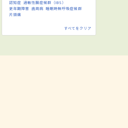
認知症
過敏性腸症候群（IBS）
更年期障害
歯周病
睡眠時無呼吸症候群
片頭痛
すべてをクリア