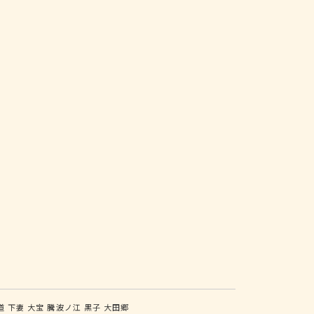
道
下妻
大宝
騰波ノ江
黒子
大田郷