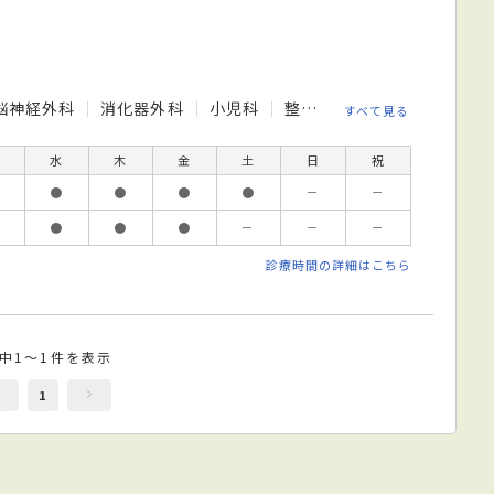
脳神経外科
消化器外科
小児科
整形外科
形成外科
美
すべて見る
水
木
金
土
日
祝
●
●
●
●
－
－
●
●
●
－
－
－
診療時間の詳細はこちら
件中1～1件を表示
1