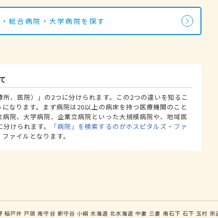
院・総合病院・大学病院を探す
て
療所、医院）」の2つに分けられます。この2つの違いを知るこ
うになります。まず病院は20以上の病床を持つ医療機関のこと
立病院、大学病院、企業立病院といった大規模病院や、地域医
に分けられます。
「病院」を検索するのがホスピタルズ・ファ
・ファイルとなります。
野
稲戸井
戸頭
南守谷
新守谷
小絹
水海道
北水海道
中妻
三妻
南石下
石下
玉村
宗