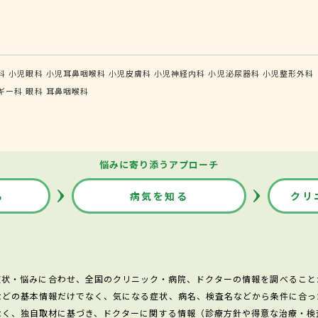
科
小児眼科
小児耳鼻咽喉科
小児皮膚科
小児神経内科
小児泌尿器科
小児整形外科
ギー科
眼科
耳鼻咽喉科
悩みに寄り添うアプローチ
る
病気を知る
クリ
症状・悩みに合わせ、全国のクリニック・病院、ドクターの情報を調べること
などの基本情報だけでなく、気になる症状、病名、検査名などから条件に合っ
なく、独自取材に基づき、ドクターに関する情報（診療方針や得意な治療・検