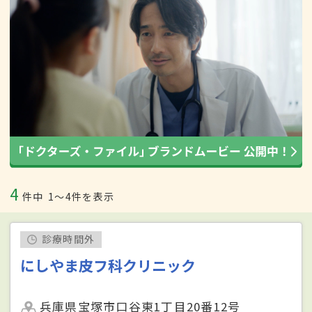
4
件中
1〜4件を表示
診療時間外
にしやま皮フ科クリニック
兵庫県宝塚市口谷東1丁目20番12号