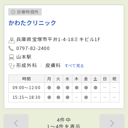
診療時間外
かわたクリニック
兵庫県宝塚市平井1-4-18ミキビル1F
0797-82-2400
山本駅
形成外科
皮膚科
すべて見る
時間
月
火
水
木
金
土
日
祝
09:00～12:00
●
●
●
●
●
●
－
－
15:15～18:30
●
●
●
－
●
－
－
－
4件中
1〜4件を表示