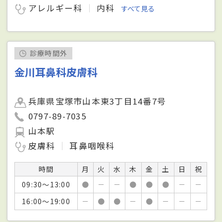
アレルギー科
内科
すべて見る
診療時間外
金川耳鼻科皮膚科
兵庫県宝塚市山本東3丁目14番7号
0797-89-7035
山本駅
皮膚科
耳鼻咽喉科
時間
月
火
水
木
金
土
日
祝
09:30～13:00
●
－
－
●
●
●
－
－
16:00～19:00
－
●
●
－
●
－
－
－