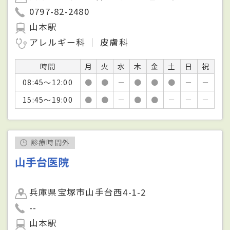
0797-82-2480
山本駅
アレルギー科
皮膚科
時間
月
火
水
木
金
土
日
祝
08:45～12:00
●
●
－
●
●
●
－
－
15:45～19:00
●
●
－
●
●
－
－
－
診療時間外
山手台医院
兵庫県宝塚市山手台西4-1-2
--
山本駅