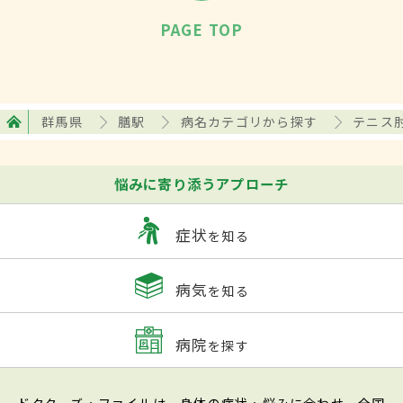
PAGE TOP
群馬県
膳駅
病名カテゴリから探す
テニス
悩みに寄り添うアプローチ
症状
を知る
病気
を知る
病院
を探す
ドクターズ・ファイルは、身体の症状・悩みに合わせ、全国