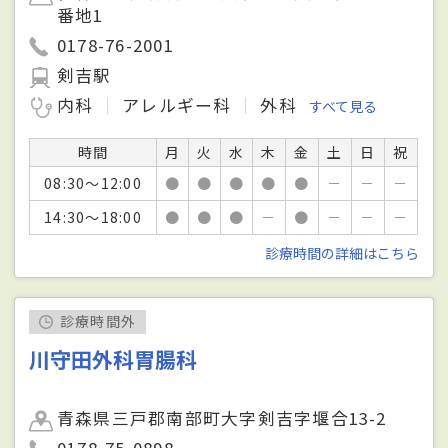
番地1
0178-76-2001
剣吉駅
内科
アレルギー科
外科
すべて見る
時間
月
火
水
木
金
土
日
祝
08:30～12:00
●
●
●
●
●
－
－
－
14:30～18:00
●
●
●
－
●
－
－
－
診療時間の詳細はこちら
診療時間外
川守田外科胃腸科
青森県三戸郡南部町大字剣吉字堰合13-2
0178-75-0898