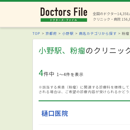
全国のドクター14,35
クリニック・病院 156,
TOP
京都府
小野駅
病名カテゴリから探す
粉瘤
小野駅、粉瘤
のクリニッ
4
件中
1〜4件を表示
※該当する疾患（粉瘤）に関連する診療科を標榜して
される場合は、ご希望の診療内容が受けられるかどう
樋口医院