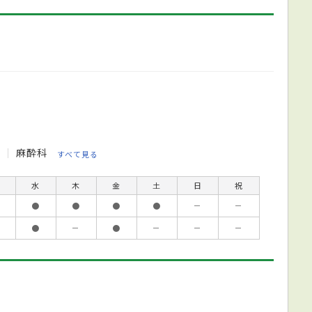
科
麻酔科
すべて見る
水
木
金
土
日
祝
●
●
●
●
－
－
●
－
●
－
－
－