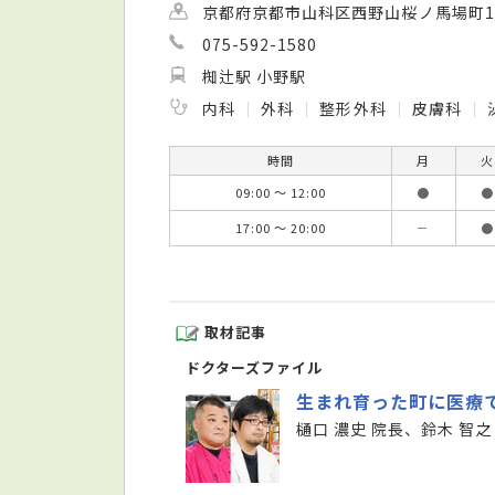
京都府京都市山科区西野山桜ノ馬場町1
075-592-1580
椥辻駅 小野駅
内科
外科
整形外科
皮膚科
時間
月
火
09:00 ～ 12:00
●
●
17:00 ～ 20:00
－
●
取材記事
ドクターズファイル
生まれ育った町に医療
樋口 濃史 院長、鈴木 智之