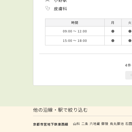
皮膚科
時間
月
火
09:00 ～ 12:00
●
●
15:00 ～ 18:00
●
●
4
他の沿線・駅で絞り込む
山科
二条
六地蔵
御陵
烏丸御池
石
京都市営地下鉄東西線