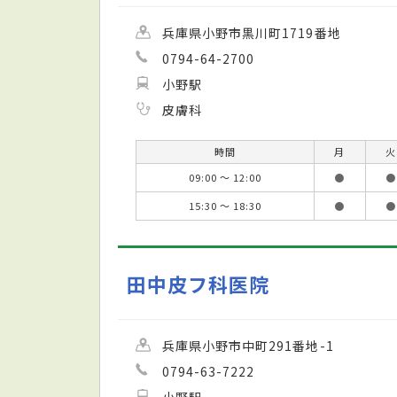
兵庫県小野市黒川町1719番地
0794-64-2700
小野駅
皮膚科
時間
月
火
09:00 ～ 12:00
●
●
15:30 ～ 18:30
●
●
田中皮フ科医院
兵庫県小野市中町291番地-1
0794-63-7222
小野駅