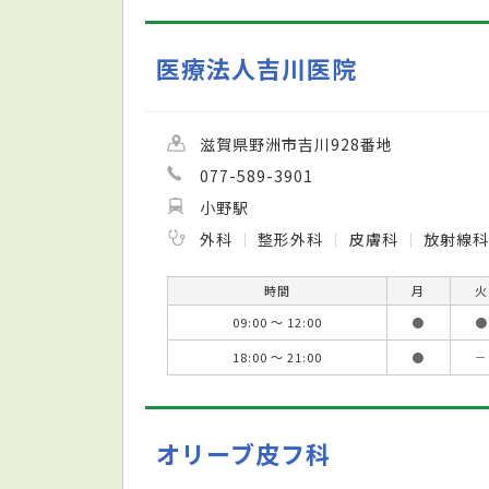
医療法人吉川医院
滋賀県野洲市吉川928番地
077-589-3901
小野駅
外科
整形外科
皮膚科
放射線
時間
月
火
09:00 ～ 12:00
●
●
18:00 ～ 21:00
●
－
オリーブ皮フ科