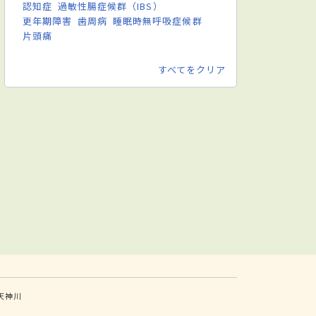
認知症
過敏性腸症候群（IBS）
更年期障害
歯周病
睡眠時無呼吸症候群
片頭痛
すべてをクリア
天神川