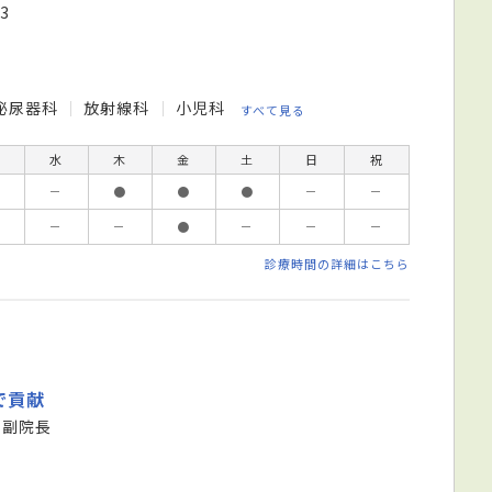
3
泌尿器科
放射線科
小児科
すべて見る
水
木
金
土
日
祝
－
●
●
●
－
－
－
－
●
－
－
－
診療時間の詳細はこちら
で貢献
 副院長