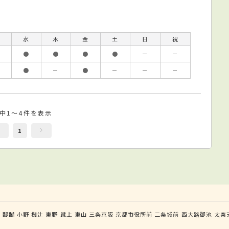
水
木
金
土
日
祝
●
●
●
●
－
－
●
－
●
－
－
－
件中1～4件を表示
1
田
醍醐
小野
椥辻
東野
蹴上
東山
三条京阪
京都市役所前
二条城前
西大路御池
太秦