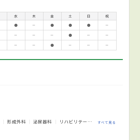
水
木
金
土
日
祝
●
－
●
●
●
－
－
－
－
●
－
－
－
－
●
－
－
－
科
形成外科
泌尿器科
リハビリテーション科
放射線科
すべて見る