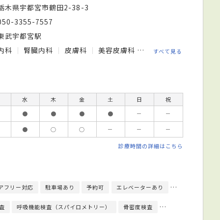
栃木県宇都宮市鶴田2-38-3
050-3355-7557
東武宇都宮駅
内科
腎臓内科
皮膚科
美容皮膚科
透析内科
人工透析
すべて見る
水
木
金
土
日
祝
●
●
●
●
－
－
●
○
○
－
－
－
診療時間の詳細はこちら
アフリー対応
駐車場あり
予約可
エレベーターあり
クレジットカー
査
呼吸機能検査（スパイロメトリー）
骨密度検査
細菌検査
心電図