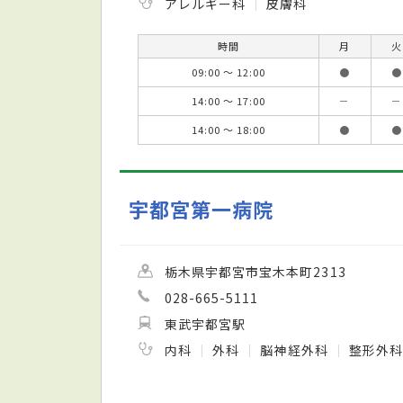
アレルギー科
皮膚科
時間
月
火
09:00 ～ 12:00
●
●
14:00 ～ 17:00
－
－
14:00 ～ 18:00
●
●
宇都宮第一病院
栃木県宇都宮市宝木本町2313
028-665-5111
東武宇都宮駅
内科
外科
脳神経外科
整形外