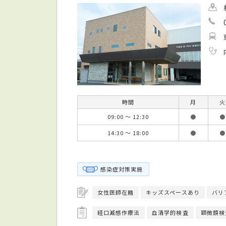
時間
月
火
09:00 ～ 12:30
●
●
14:30 ～ 18:00
●
●
感染症対策実施
女性医師在籍
キッズスペースあり
バリ
経口減感作療法
血清学的検査
顕微鏡検