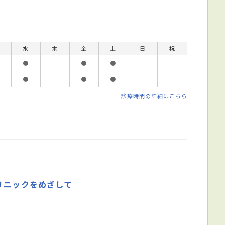
水
木
金
土
日
祝
●
－
●
●
－
－
●
－
●
●
－
－
診療時間の詳細はこちら
リニックをめざして