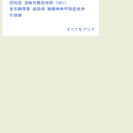
認知症
過敏性腸症候群（IBS）
更年期障害
歯周病
睡眠時無呼吸症候群
片頭痛
すべてをクリア