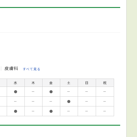
皮膚科
すべて見る
水
木
金
土
日
祝
●
－
●
－
－
－
－
－
－
●
－
－
●
－
●
－
－
－