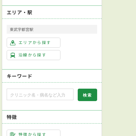
エリア・駅
東武宇都宮駅
内科
循環器内科
エリアから探す
沿線から探す
キーワード
特徴
ド対応
健康診断対応
人間ドック対応
日本内科学会総合内科専門医
検査
心拍変動検査
組織検査
超音波検査
CPAP療法
透析療法
特徴から探す