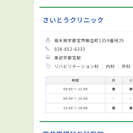
さいとうクリニック
栃木県宇都宮市駒生町1359番地25
028-652-6333
東武宇都宮駅
リハビリテーション科
内科
外科
時間
月
火
09:00 ～ 12:00
●
●
09:00 ～ 15:00
－
－
15:00 ～ 18:00
●
●