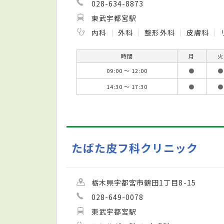
028-634-8873
東武宇都宮駅
内科
外科
整形外科
皮膚科
時間
月
火
09:00 ～ 12:00
●
●
14:30 ～ 17:30
●
●
たばた皮フ科クリニック
栃木県宇都宮市鶴田1丁目8-15
028-649-0078
東武宇都宮駅