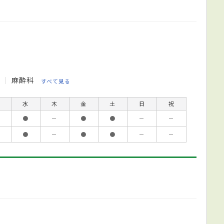
科
麻酔科
すべて見る
水
木
金
土
日
祝
●
－
●
●
－
－
●
－
●
●
－
－