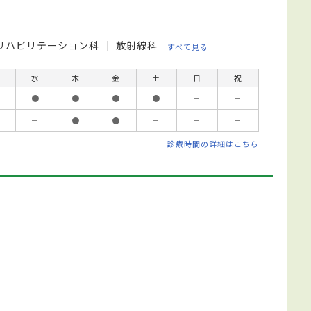
リハビリテーション科
放射線科
すべて見る
水
木
金
土
日
祝
●
●
●
●
－
－
－
●
●
－
－
－
診療時間の詳細はこちら