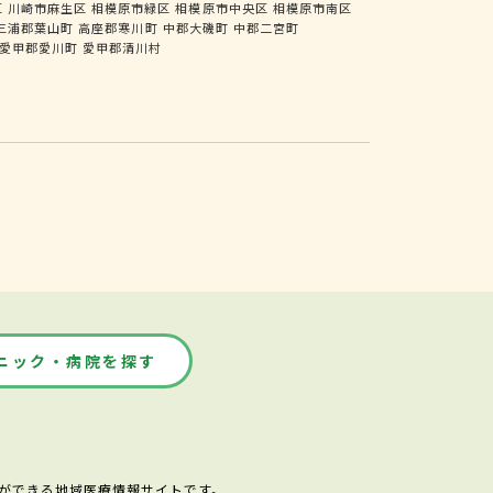
区
川崎市麻生区
相模原市緑区
相模原市中央区
相模原市南区
三浦郡葉山町
高座郡寒川町
中郡大磯町
中郡二宮町
愛甲郡愛川町
愛甲郡清川村
ニック・病院を探す
ができる地域医療情報サイトです。