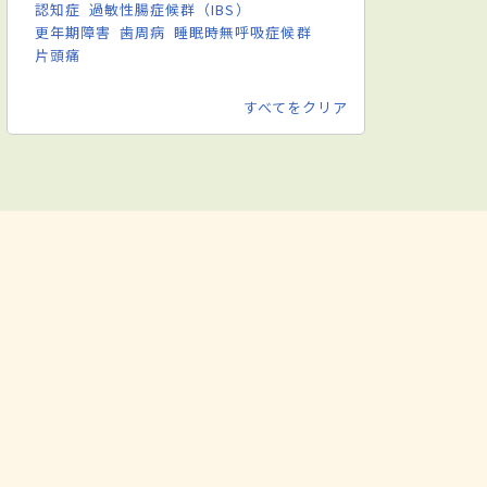
認知症
過敏性腸症候群（IBS）
更年期障害
歯周病
睡眠時無呼吸症候群
片頭痛
すべてをクリア