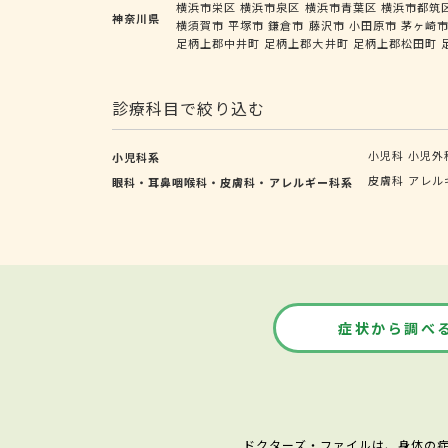
横浜市栄区
横浜市泉区
横浜市青葉区
横浜市都筑
神奈川県
横須賀市
平塚市
鎌倉市
藤沢市
小田原市
茅ヶ崎
足柄上郡中井町
足柄上郡大井町
足柄上郡松田町
診療科目で絞り込む
小児科
小児外
小児科系
皮膚科
アレル
眼科・耳鼻咽喉科・皮膚科・アレルギー科系
症状から調べ
ドクターズ・ファイルは、身体の