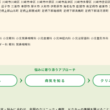
区
川崎市川崎区
川崎市幸区
川崎市中原区
川崎市高津区
川崎市多摩区
川崎市宮前
市
逗子市
三浦市
秦野市
厚木市
大和市
伊勢原市
海老名市
座間市
南足柄市
綾瀬市
足柄上郡山北町
足柄上郡開成町
足柄下郡箱根町
足柄下郡真鶴町
足柄下郡湯河原町
科
小児眼科
小児耳鼻咽喉科
小児皮膚科
小児神経内科
小児泌尿器科
小児整形外科
ギー科
眼科
耳鼻咽喉科
悩みに寄り添うアプローチ
る
病気を知る
クリ
症状・悩みに合わせ、全国のクリニック・病院、ドクターの情報を調べること