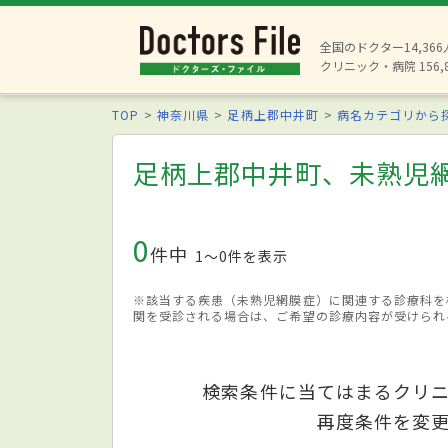
全国のドクター14,36
クリニック・病院 156,
TOP
神奈川県
足柄上郡中井町
病名カテゴリから
足柄上郡中井町、未熟児
0
件中
1〜0件を表示
※該当する疾患（未熟児網膜症）に関連する診療科を
関を受診される場合は、ご希望の診療内容が受けられ
検索条件に当てはまるクリ
再度条件を変