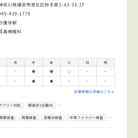
神奈川県横浜市港北区仲手原2-43-33-1F
045-439-1770
妙蓮寺駅
耳鼻咽喉科
水
木
金
土
日
祝
－
●
●
○
－
－
－
●
●
－
－
－
診療時間の詳細はこちら
アフリー対応
駅徒歩5分圏内
日本耳鼻咽喉科学会耳鼻咽喉科専門医
耳鏡検査
耳漏検査
足踏み検査
中耳ファイバー検査
聴力検査
頭