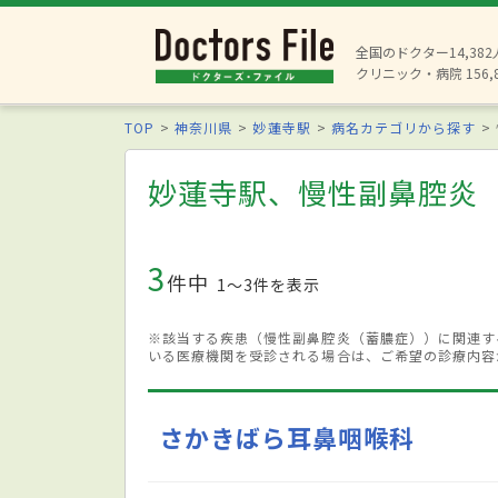
全国のドクター14,38
クリニック・病院 156,
TOP
神奈川県
妙蓮寺駅
病名カテゴリから探す
妙蓮寺駅、慢性副鼻腔炎
3
件中
1〜3件を表示
※該当する疾患（慢性副鼻腔炎（蓄膿症））に関連す
いる医療機関を受診される場合は、ご希望の診療内容
さかきばら耳鼻咽喉科