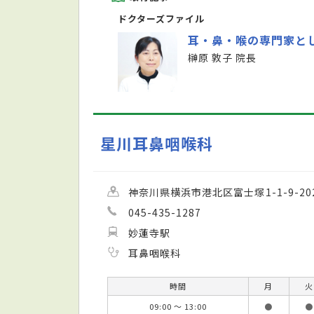
ドクターズファイル
耳・鼻・喉の専門家と
榊原 敦子 院長
星川耳鼻咽喉科
神奈川県横浜市港北区富士塚1-1-9-2
045-435-1287
妙蓮寺駅
耳鼻咽喉科
時間
月
火
09:00 ～ 13:00
●
●