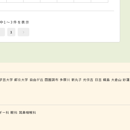
件中1～3件を表示
1
学芸大学
都立大学
自由が丘
田園調布
多摩川
新丸子
元住吉
日吉
綱島
大倉山
妙蓮
ギー科
眼科
耳鼻咽喉科