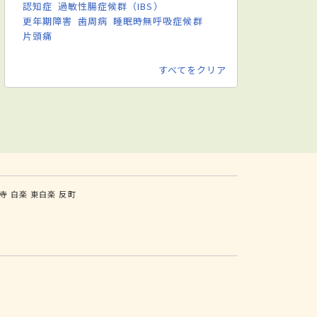
認知症
過敏性腸症候群（IBS）
更年期障害
歯周病
睡眠時無呼吸症候群
片頭痛
すべてをクリア
寺
白楽
東白楽
反町