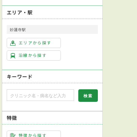
エリア・駅
妙蓮寺駅
エリアから探す
沿線から探す
キーワード
特徴
位眼振検査
内視鏡検査
尿検査
鼻腔ファイバースコピー検査
アレル
特徴から探す