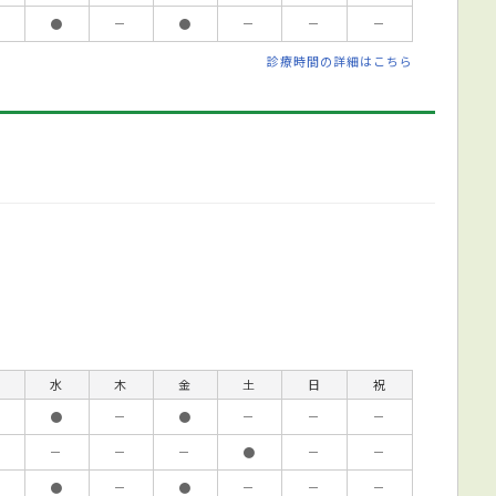
●
－
●
－
－
－
診療時間の詳細はこちら
水
木
金
土
日
祝
●
－
●
－
－
－
－
－
－
●
－
－
●
－
●
－
－
－