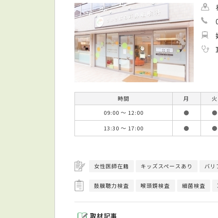
時間
月
火
09:00 ～ 12:00
●
●
13:30 ～ 17:00
●
●
女性医師在籍
キッズスペースあり
バリ
鼓膜聴力検査
喉頭鏡検査
細菌検査
取材記事