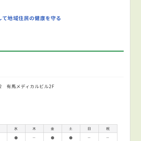
して地域住民の健康を守る
02 有馬メディカルビル2F
水
木
金
土
日
祝
●
－
●
●
－
－