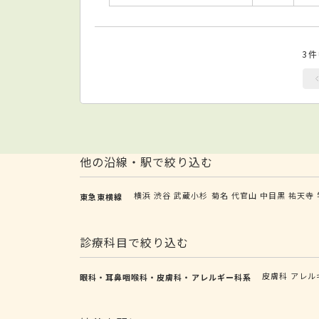
3
他の沿線・駅で絞り込む
横浜
渋谷
武蔵小杉
菊名
代官山
中目黒
祐天寺
東急東横線
診療科目で絞り込む
皮膚科
アレル
眼科・耳鼻咽喉科・皮膚科・アレルギー科系