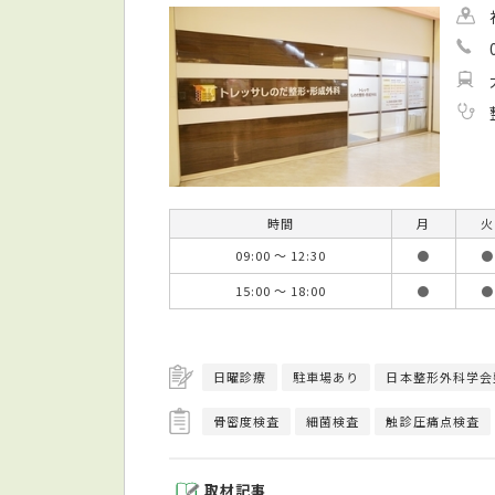
時間
月
火
09:00 ～ 12:30
●
●
15:00 ～ 18:00
●
●
日曜診療
駐車場あり
日本整形外科学会
骨密度検査
細菌検査
触診圧痛点検査
取材記事