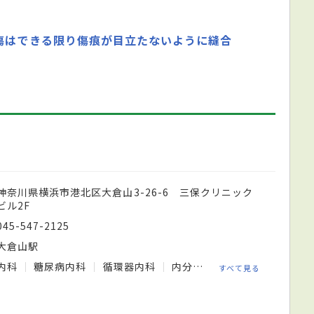
傷はできる限り傷痕が目立たないように縫合
神奈川県横浜市港北区大倉山3-26-6 三保クリニック
ビル2F
045-547-2125
大倉山駅
内科
糖尿病内科
循環器内科
内分泌内科
消化器内科
すべて見る