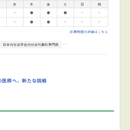
水
木
金
土
日
祝
－
●
●
●
－
－
－
●
●
－
－
－
診療時間の詳細はこちら
日本内分泌学会内分泌代謝科専門医
日本糖尿病学会糖尿病専門医
の医師へ、新たな挑戦