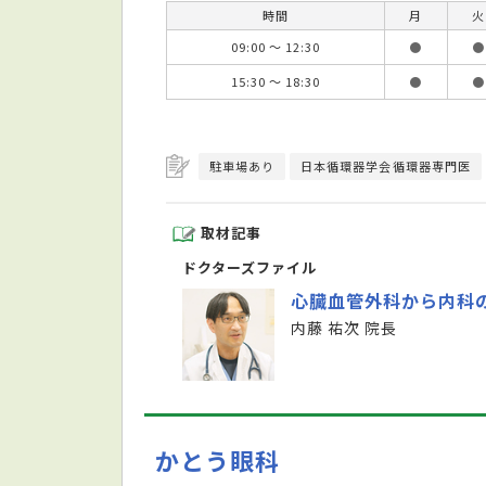
時間
月
火
09:00 ～ 12:30
●
●
15:30 ～ 18:30
●
●
駐車場あり
日本循環器学会循環器専門医
取材記事
ドクターズファイル
心臓血管外科から内科
内藤 祐次 院長
かとう眼科