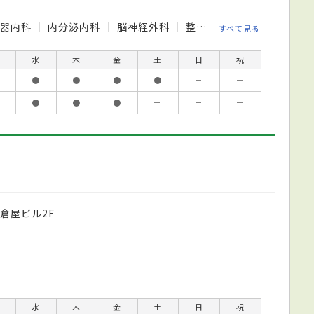
化器内科
内分泌内科
脳神経外科
整形外科
リハビリテー
すべて見る
水
木
金
土
日
祝
●
●
●
●
－
－
●
●
●
－
－
－
大倉屋ビル2F
水
木
金
土
日
祝