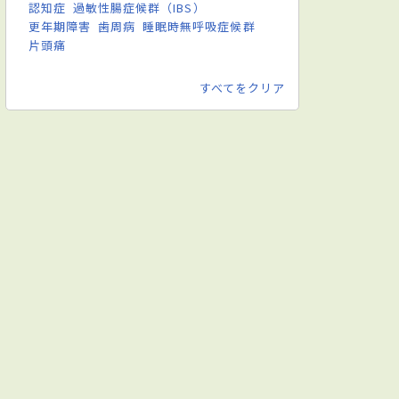
認知症
過敏性腸症候群（IBS）
更年期障害
歯周病
睡眠時無呼吸症候群
片頭痛
すべてをクリア