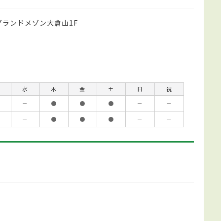
グランドメゾン大倉山1F
水
木
金
土
日
祝
－
●
●
●
－
－
－
●
●
●
－
－