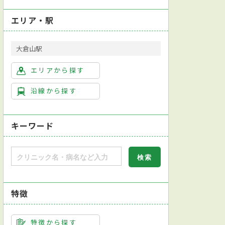
エリア・駅
大倉山駅
エリアから探す
沿線から探す
キーワード
医学会リハビリテーション科専門医
特徴
グラスピングテスト
チェアーテスト（椅子挙上テスト）
ブロック治療
特徴から探す