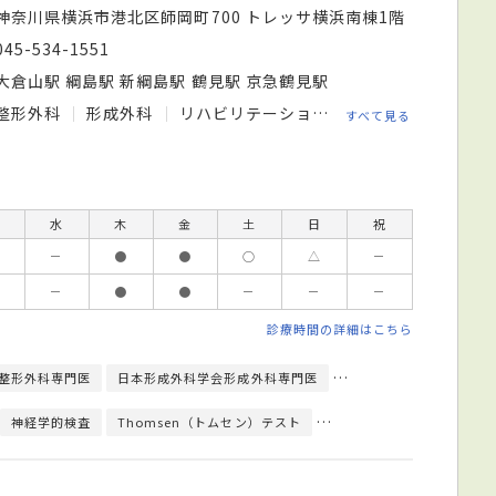
神奈川県横浜市港北区師岡町700 トレッサ横浜南棟1階
045-534-1551
大倉山駅 綱島駅 新綱島駅 鶴見駅 京急鶴見駅
整形外科
形成外科
リハビリテーション科
リウマチ科
すべて見る
水
木
金
土
日
祝
－
●
●
○
△
－
－
●
●
－
－
－
診療時間の詳細はこちら
整形外科専門医
日本形成外科学会形成外科専門医
日本リハビリテーション
神経学的検査
Thomsen（トムセン）テスト
中指伸展テスト
尿検査