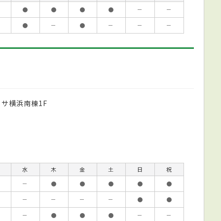
●
●
●
●
－
－
●
－
●
－
－
－
サ横浜南棟1F
水
木
金
土
日
祝
－
●
●
●
●
●
－
－
－
－
●
●
－
●
●
●
－
－