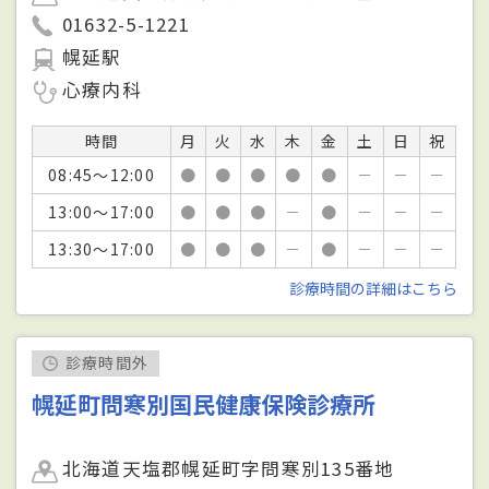
01632-5-1221
幌延駅
心療内科
時間
月
火
水
木
金
土
日
祝
08:45～12:00
●
●
●
●
●
－
－
－
13:00～17:00
●
●
●
－
●
－
－
－
13:30～17:00
●
●
●
－
●
－
－
－
診療時間の詳細はこちら
診療時間外
幌延町問寒別国民健康保険診療所
北海道天塩郡幌延町字問寒別135番地