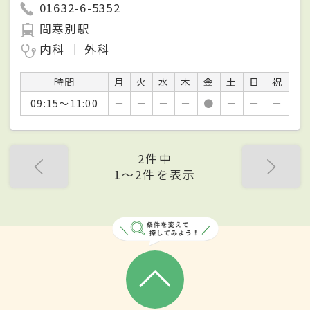
01632-6-5352
問寒別駅
内科
外科
時間
月
火
水
木
金
土
日
祝
09:15～11:00
－
－
－
－
●
－
－
－
2件中
1〜2件を表示