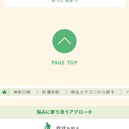
た住宅街で、下町の雰囲気を残した商店街や多くのクリ
ニックなどがある。近くには菊名池公園も。
PAGE TOP
神奈川県
妙蓮寺駅
病名カテゴリから探す
悩みに寄り添うアプローチ
症状
を知る