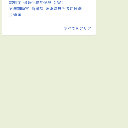
認知症
過敏性腸症候群（IBS）
更年期障害
歯周病
睡眠時無呼吸症候群
片頭痛
すべてをクリア