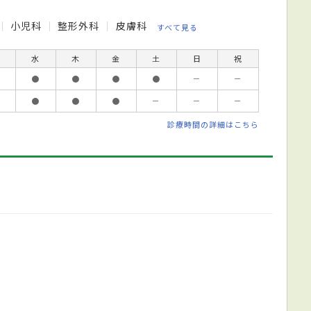
小児科
整形外科
皮膚科
すべて見る
水
木
金
土
日
祝
●
●
●
●
－
－
●
●
●
－
－
－
診療時間の詳細はこちら