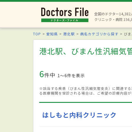
全国のドクター14,38
クリニック・病院 156,
TOP
愛知県
港北駅
病名カテゴリから探す
びま
港北駅、びまん性汎細気
6
件中
1〜6件を表示
※該当する疾患（びまん性汎細気管支炎）に関連する
る医療機関を受診される場合は、ご希望の診療内容が
はしもと内科クリニック