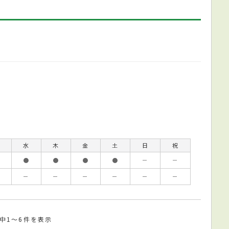
水
木
金
土
日
祝
●
●
●
●
－
－
－
－
－
－
－
－
件中1～6件を表示