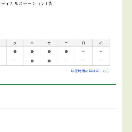
メディカルステーション1階
水
木
金
土
日
祝
●
●
●
●
－
－
－
●
●
－
－
－
診療時間の詳細はこちら