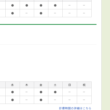
●
●
●
●
－
－
●
－
●
－
－
－
水
木
金
土
日
祝
●
－
●
●
－
－
●
－
●
－
－
－
診療時間の詳細はこちら