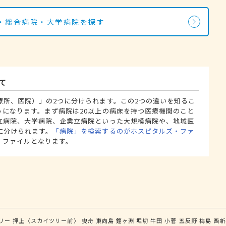
・総合病院・大学病院を探す
て
療所、医院）」の2つに分けられます。この2つの違いを知るこ
うになります。まず病院は20以上の病床を持つ医療機関のこと
立病院、大学病院、企業立病院といった大規模病院や、地域医
に分けられます。
「病院」を検索するのがホスピタルズ・ファ
・ファイルとなります。
リー
押上〈スカイツリー前〉
曳舟
東向島
鐘ヶ淵
堀切
牛田
小菅
五反野
梅島
西新