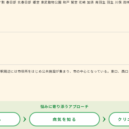
ノ割
春日部
北春日部
姫宮
東武動物公園
和戸
鷲宮
花崎
加須
南羽生
羽生
川俣
茂
。駅周辺には市役所をはじめ公共施設が集まり、市の中心となっている。東口、西口
悩みに寄り添うアプローチ
る
病気を知る
クリ