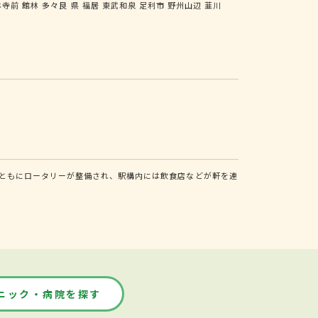
林寺前
館林
多々良
県
福居
東武和泉
足利市
野州山辺
韮川
ともにロータリーが整備され、駅構内には飲食店などが軒を連
ニック・病院を探す