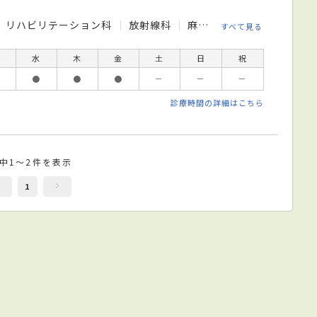
リハビリテーション科
放射線科
麻酔科
脳神経外科
小
すべて見る
水
木
金
土
日
祝
●
●
●
－
－
－
診療時間の詳細はこちら
件中1～2件を表示
1