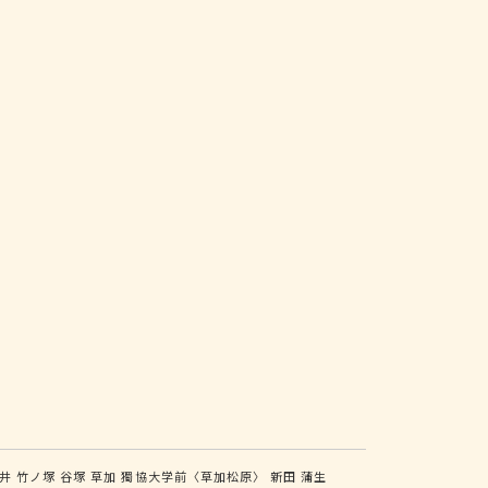
井
竹ノ塚
谷塚
草加
獨協大学前〈草加松原〉
新田
蒲生