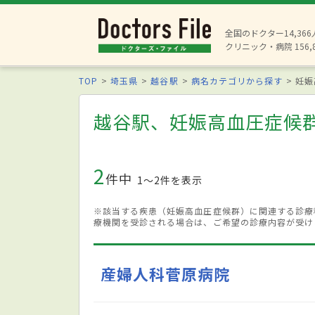
全国のドクター14,36
クリニック・病院 156,
TOP
埼玉県
越谷駅
病名カテゴリから探す
妊娠
越谷駅、妊娠高血圧症候
2
件中
1〜2件を表示
※該当する疾患（妊娠高血圧症候群）に関連する診療
療機関を受診される場合は、ご希望の診療内容が受け
産婦人科菅原病院