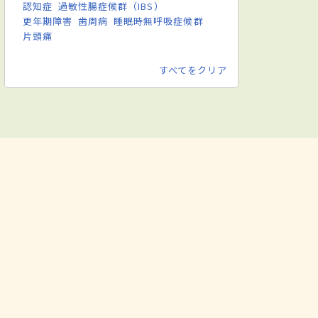
認知症
過敏性腸症候群（IBS）
更年期障害
歯周病
睡眠時無呼吸症候群
片頭痛
すべてをクリア