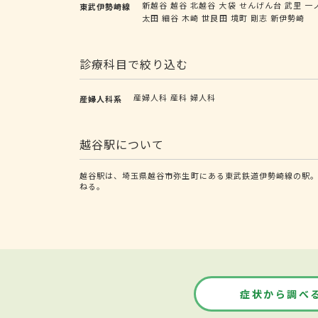
新越谷
越谷
北越谷
大袋
せんげん台
武里
一
東武伊勢崎線
太田
細谷
木崎
世良田
境町
剛志
新伊勢崎
診療科目で絞り込む
産婦人科
産科
婦人科
産婦人科系
越谷駅について
越谷駅は、埼玉県越谷市弥生町にある東武鉄道伊勢崎線の駅
ねる。
症状から調べ