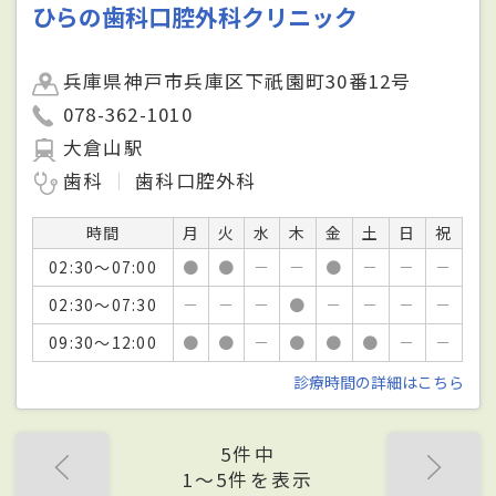
ひらの歯科口腔外科クリニック
兵庫県神戸市兵庫区下祇園町30番12号
078-362-1010
大倉山駅
歯科
歯科口腔外科
時間
月
火
水
木
金
土
日
祝
02:30～07:00
●
●
－
－
●
－
－
－
02:30～07:30
－
－
－
●
－
－
－
－
09:30～12:00
●
●
－
●
●
●
－
－
診療時間の詳細はこちら
5件中
1〜5件を表示