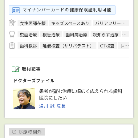
マイナンバーカードの健康保険証利用可能
女性医師在籍
キッズスペースあり
バリアフリー対応
虫歯治療
根管治療
歯周病治療
親知らず治療
顎関節
歯科検診
唾液検査（サリバテスト）
CT検査
レントゲン検査
取材記事
ドクターズファイル
患者が望む治療に幅広く応えられる歯科
医院にしたい
湯川 誠 院長
診療時間外