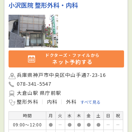
小沢医院 整形外科・内科
ドクターズ・ファイルから
ネット予約する
兵庫県神戸市中央区中山手通7-23-16
078-341-5547
大倉山駅 県庁前駅
整形外科
内科
外科
すべて見る
時間
月
火
水
木
金
土
日
祝
09:00～12:00
●
－
●
●
●
●
－
－