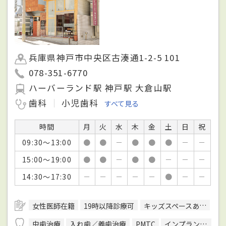
兵庫県神戸市中央区古湊通1-2-5 101
078-351-6770
ハーバーランド駅 神戸駅 大倉山駅
歯科
小児歯科
すべて見る
時間
月
火
水
木
金
土
日
祝
09:30～13:00
●
●
－
●
●
●
－
－
15:00～19:00
●
●
－
●
●
－
－
－
14:30～17:30
－
－
－
－
－
●
－
－
女性医師在籍
19時以降診療可
キッズスペースあり
バ
虫歯治療
入れ歯／義歯治療
PMTC
インプラント治療