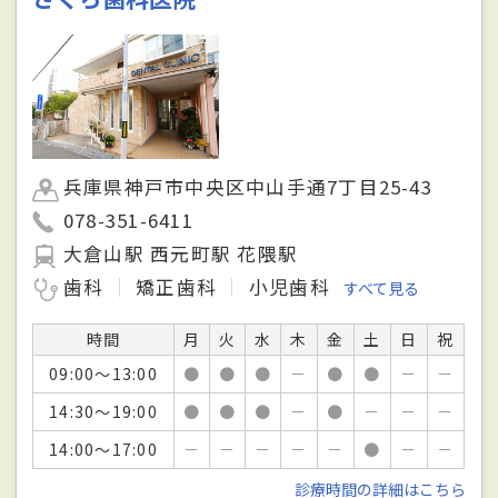
兵庫県神戸市中央区中山手通7丁目25-43
078-351-6411
大倉山駅 西元町駅 花隈駅
歯科
矯正歯科
小児歯科
すべて見る
時間
月
火
水
木
金
土
日
祝
09:00～13:00
●
●
●
－
●
●
－
－
14:30～19:00
●
●
●
－
●
－
－
－
14:00～17:00
－
－
－
－
－
●
－
－
診療時間の詳細はこちら