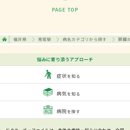
PAGE TOP
福井県
発坂駅
病名カテゴリから探す
膵臓
悩みに寄り添うアプローチ
症状
を知る
病気
を知る
病院
を探す
ドクターズ・ファイルは、身体の症状・悩みに合わせ、全国