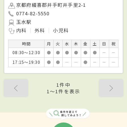
京都府綴喜郡井手町井手里2-1
0774-82-5550
玉水駅
内科
外科
小児科
時間
月
火
水
木
金
土
日
祝
08:30～12:30
●
●
●
●
●
●
－
－
17:15～19:30
●
●
－
－
●
－
－
－
1件中
1〜1件を表示