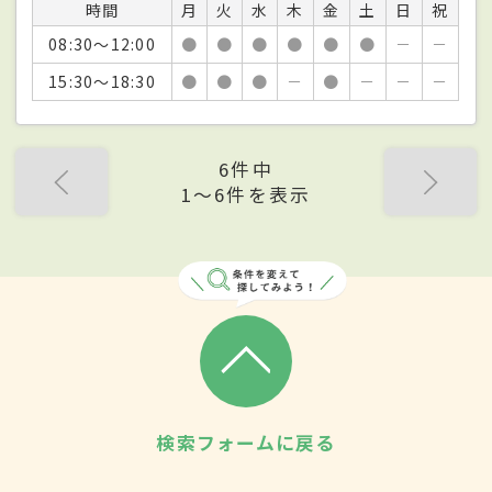
時間
月
火
水
木
金
土
日
祝
08:30～12:00
●
●
●
●
●
●
－
－
15:30～18:30
●
●
●
－
●
－
－
－
6件中
1〜6件を表示
検索フォームに戻る