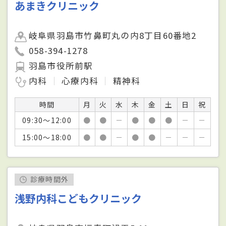
あまきクリニック
岐阜県羽島市竹鼻町丸の内8丁目60番地2
058-394-1278
羽島市役所前駅
内科
心療内科
精神科
時間
月
火
水
木
金
土
日
祝
09:30～12:00
●
●
－
●
●
●
－
－
15:00～18:00
●
●
－
●
●
－
－
－
診療時間外
浅野内科こどもクリニック