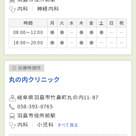
内科
神経内科
時間
月
火
水
木
金
土
日
祝
08:00～12:00
●
●
－
●
●
●
－
－
18:00～20:00
●
●
－
●
●
－
－
－
診療時間外
丸の内クリニック
岐阜県羽島市竹鼻町丸の内11-87
058-393-0765
羽島市役所前駅
内科
小児科
すべて見る