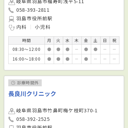
岐阜県羽島市福寿町浅平5-11
058-393-2811
羽島市役所前駅
内科
小児科
時間
月
火
水
木
金
土
日
祝
08:30～12:00
●
●
●
－
●
●
－
－
16:00～18:00
●
●
●
－
●
－
－
－
診療時間外
長良川クリニック
岐阜県羽島市竹鼻町梅ケ枝町370-1
058-392-2525
羽島市役所前駅