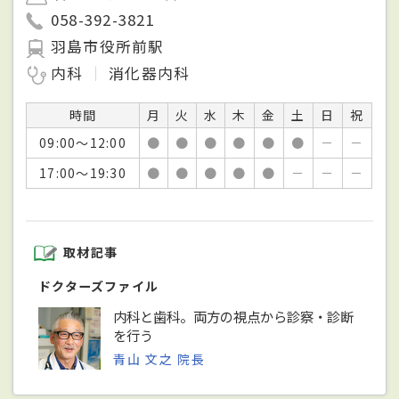
058-392-3821
羽島市役所前駅
内科
消化器内科
時間
月
火
水
木
金
土
日
祝
09:00～12:00
●
●
●
●
●
●
－
－
17:00～19:30
●
●
●
●
●
－
－
－
取材記事
ドクターズファイル
内科と歯科。両方の視点から診察・診断
を行う
青山 文之 院長