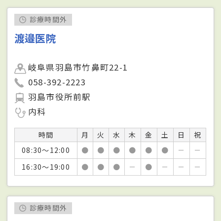
診療時間外
渡邉医院
岐阜県羽島市竹鼻町22-1
058-392-2223
羽島市役所前駅
内科
時間
月
火
水
木
金
土
日
祝
08:30～12:00
●
●
●
●
●
●
－
－
16:30～19:00
●
●
●
－
●
－
－
－
診療時間外