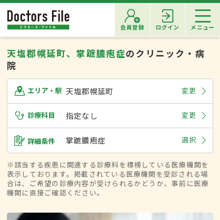
会員登録
ログイン
メニュー
天塩郡幌延町、掌蹠膿疱症
のクリニック・病
院
天塩郡幌延町
変更
エリア・駅
診療科目
指定なし
変更
掌蹠膿疱症
選択
詳細条件
※該当する疾患に関連する診療科を標榜している医療機関を
表示しております。掲載されている医療機関を受診される場
合は、ご希望の診療内容が受けられるかどうか、事前に医療
機関に直接ご確認ください。