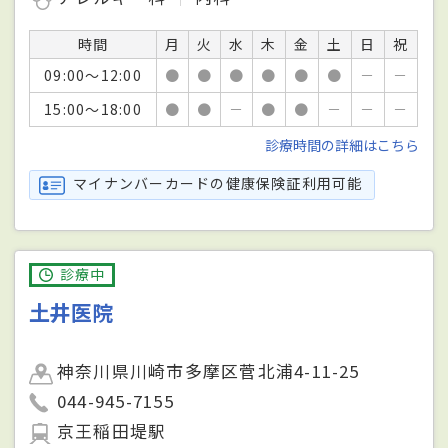
時間
月
火
水
木
金
土
日
祝
09:00～12:00
●
●
●
●
●
●
－
－
15:00～18:00
●
●
－
●
●
－
－
－
診療時間の詳細はこちら
マイナンバーカードの健康保険証利用可能
診療中
土井医院
神奈川県川崎市多摩区菅北浦4-11-25
044-945-7155
京王稲田堤駅