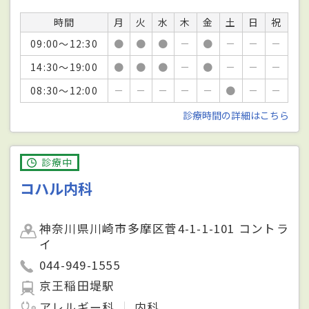
時間
月
火
水
木
金
土
日
祝
09:00～12:30
●
●
●
－
●
－
－
－
14:30～19:00
●
●
●
－
●
－
－
－
08:30～12:00
－
－
－
－
－
●
－
－
診療時間の詳細はこちら
診療中
コハル内科
神奈川県川崎市多摩区菅4-1-1-101 コントラ
イ
044-949-1555
京王稲田堤駅
アレルギー科
内科