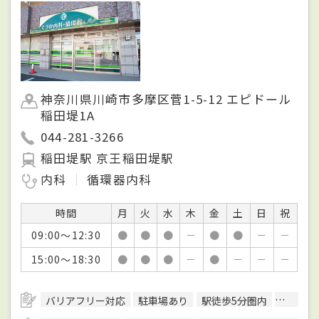
神奈川県川崎市多摩区菅1-5-12 エピドール
稲田堤1A
044-281-3266
稲田堤駅 京王稲田堤駅
内科
循環器内科
時間
月
火
水
木
金
土
日
祝
09:00～12:30
●
●
●
－
●
●
－
－
15:00～18:30
●
●
●
－
●
－
－
－
バリアフリー対応
駐車場あり
駅徒歩5分圏内
日本循