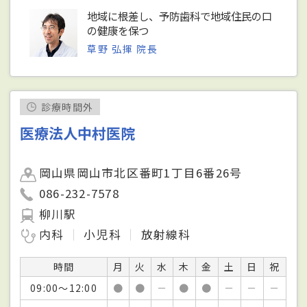
地域に根差し、予防歯科で地域住民の口
の健康を保つ
草野 弘揮 院長
診療時間外
医療法人中村医院
岡山県岡山市北区番町1丁目6番26号
086-232-7578
柳川駅
内科
小児科
放射線科
時間
月
火
水
木
金
土
日
祝
09:00～12:00
●
●
－
●
●
－
－
－