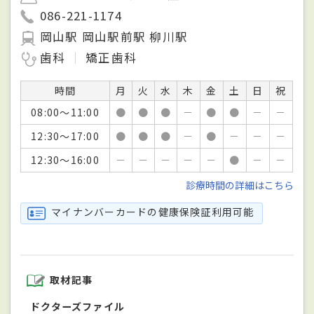
086-221-1174
岡山駅 岡山駅前駅 柳川駅
歯科
矯正歯科
時間
月
火
水
木
金
土
日
祝
08:00～11:00
●
●
●
－
●
●
－
－
12:30～17:00
●
●
●
－
●
－
－
－
12:30～16:00
－
－
－
－
－
●
－
－
診療時間の詳細はこちら
マイナンバーカードの健康保険証利用可能
取材記事
ドクターズファイル