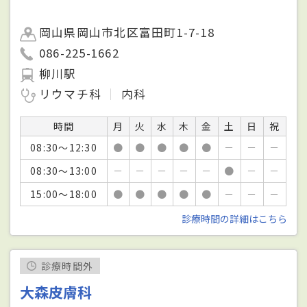
岡山県岡山市北区富田町1-7-18
086-225-1662
柳川駅
リウマチ科
内科
時間
月
火
水
木
金
土
日
祝
08:30～12:30
●
●
●
●
●
－
－
－
08:30～13:00
－
－
－
－
－
●
－
－
15:00～18:00
●
●
●
●
●
－
－
－
診療時間の詳細はこちら
診療時間外
大森皮膚科