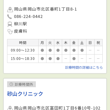
岡山県岡山市北区番町1丁目8-1
086-224-0442
柳川駅
皮膚科
時間
月
火
水
木
金
土
日
祝
09:00～12:30
●
●
●
●
●
●
－
－
15:00～18:30
●
●
●
－
●
－
－
－
診療時間の詳細はこちら
診療時間外
砂山クリニック
岡山県岡山市北区富田町1丁目6番10号-102