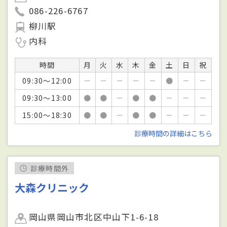
086-226-6767
柳川駅
内科
時間
月
火
水
木
金
土
日
祝
09:30～12:00
－
－
－
－
－
●
－
－
09:30～13:00
●
●
－
●
●
－
－
－
15:00～18:30
●
●
－
●
●
－
－
－
診療時間の詳細はこちら
診療時間外
大森クリニック
岡山県岡山市北区中山下1-6-18