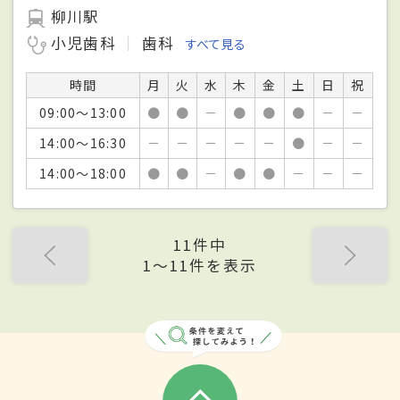
柳川駅
小児歯科
歯科
すべて見る
時間
月
火
水
木
金
土
日
祝
09:00～13:00
●
●
－
●
●
●
－
－
14:00～16:30
－
－
－
－
－
●
－
－
14:00～18:00
●
●
－
●
●
－
－
－
11件中
1〜11件を表示