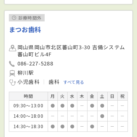
診療時間外
まつお歯科
岡山県岡山市北区蕃山町3-30 吉備システム
蕃山町ビル4F
086-227-5288
柳川駅
小児歯科
歯科
すべて見る
時間
月
火
水
木
金
土
日
祝
09:30～13:00
●
●
●
－
●
●
－
－
14:00～18:00
－
－
－
－
－
●
－
－
14:30～18:30
●
●
●
－
●
－
－
－