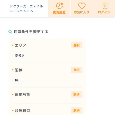
ドクターズ・ファイル
エージェントへ
閲覧履歴
お気に入り
ログイン
検索条件を変更する
エリア
選択
愛知県
沿線
選択
藤川
雇用形態
選択
診療科目
選択