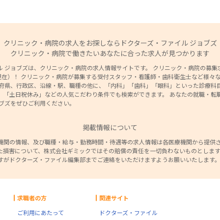
クリニック・病院の求人をお探しならドクターズ・ファイル ジョブズ
クリニック・病院で働きたいあなたに合った求人が見つかります
 ジョブズは、クリニック・病院の求人情報サイトです。 クリニック・病院の募集求人
7日現在）！ クリニック・病院が募集する受付スタッフ・看護師・歯科衛生士など様々
道府県、行政区、沿線・駅、職種の他に、「内科」「歯科」「眼科」といった診療科目
」「土日祝休み」などの人気こだわり条件でも検索ができます。 あなたの就職・転
ョブズをぜひご利用ください。
掲載情報について
機関の情報、及び職種・給与・勤務時間・待遇等の求人情報は各医療機関から提供
た損害について、株式会社ギミックではその賠償の責任を一切負わないものとします
すがドクターズ・ファイル編集部までご連絡をいただけますようお願いいたします
求職者の方
関連サイト
ご利用にあたって
ドクターズ・ファイル