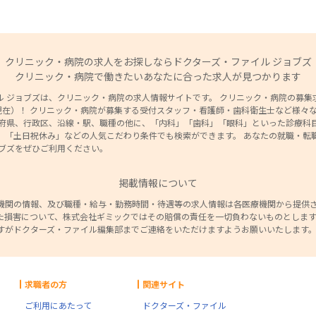
クリニック・病院の求人をお探しならドクターズ・ファイル ジョブズ
クリニック・病院で働きたいあなたに合った求人が見つかります
 ジョブズは、クリニック・病院の求人情報サイトです。 クリニック・病院の募集求人
8日現在）！ クリニック・病院が募集する受付スタッフ・看護師・歯科衛生士など様々
道府県、行政区、沿線・駅、職種の他に、「内科」「歯科」「眼科」といった診療科目
」「土日祝休み」などの人気こだわり条件でも検索ができます。 あなたの就職・転
ョブズをぜひご利用ください。
掲載情報について
機関の情報、及び職種・給与・勤務時間・待遇等の求人情報は各医療機関から提供
た損害について、株式会社ギミックではその賠償の責任を一切負わないものとします
すがドクターズ・ファイル編集部までご連絡をいただけますようお願いいたします
求職者の方
関連サイト
ご利用にあたって
ドクターズ・ファイル