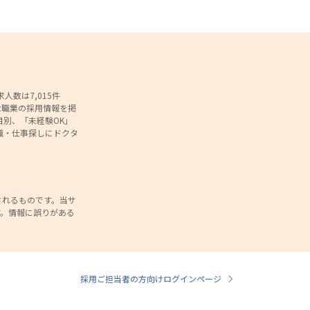
数は7,015件
な職業の採用情報を掲
別、「未経験OK」
職・仕事探しにドクタ
されるものです。当サ
。情報に誤りがある
。
採用ご担当者の方向けログインページ