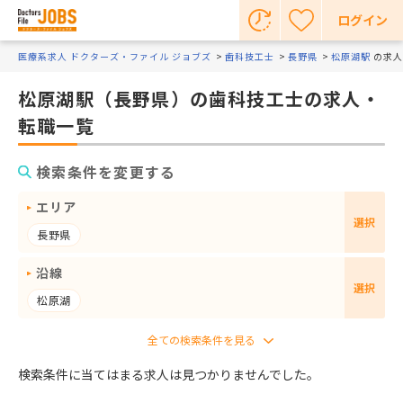
ログイン
医療系求人 ドクターズ・ファイル ジョブズ
歯科技工士
長野県
松原湖駅
の求人
松原湖駅（長野県）の歯科技工士の求人・
転職一覧
検索条件を変更する
エリア
選択
長野県
沿線
選択
松原湖
検索条件に当てはまる求人は見つかりませんでした。