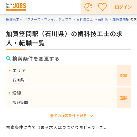
ログイン
医療系求人 ドクターズ・ファイル ジョブズ
歯科技工士
石川県
加賀笠間駅
の求
加賀笠間駅（石川県）の歯科技工士の求
人・転職一覧
検索条件を変更する
エリア
選択
石川県
沿線
選択
加賀笠間
検索条件に当てはまる求人は見つかりませんでした。