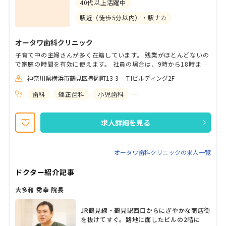
40代以上活躍中
駅近（徒歩5分以内）・駅ナカ
オータワ歯科クリニック
子育て中の主婦さんが多く在籍しています。 残業がほとんどないの
で家庭の時間を有効に使えます。 社員の場合は、9時から18時また
は10時から20時の選択が出来ます。 土日のお休みも可能です！ ク
神奈川県横浜市鶴見区豊岡町13-3 T.Iビルディング2F
リニック内はお子様が多く来院するので、いつも賑やかな雰囲気で
す。 スタッフ同士の仲がいいので、楽しくお仕事が出来ます。
歯科
矯正歯科
小児歯科
歯科口腔外科
求人詳細を見る
オータワ歯科クリニックの求人一覧
ドクター紹介記事
大多和 秀幸 院長
JR鶴見線・鶴見駅西口からにぎやかな商店街
を抜けてすぐ。路地に面したビルの2階に