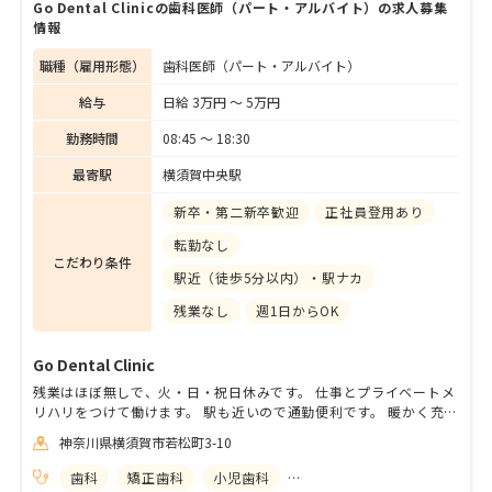
Go Dental Clinicの歯科医師（パート・アルバイト）の求人募集
情報
職種（雇用形態）
歯科医師（パート・アルバイト）
給与
日給 3万円 〜 5万円
勤務時間
08:45 〜 18:30
最寄駅
横須賀中央駅
新卒・第二新卒歓迎
正社員登用あり
転勤なし
こだわり条件
駅近（徒歩5分以内）・駅ナカ
残業なし
週1日からOK
Go Dental Clinic
残業はほぼ無しで、火・日・祝日休みです。 仕事とプライベートメ
リハリをつけて働けます。 駅も近いので通勤便利です。 暖かく充実
した仕事をしていきましょう。
神奈川県横須賀市若松町3-10
歯科
矯正歯科
小児歯科
歯科口腔外科