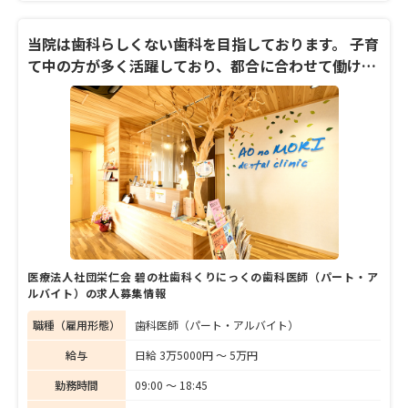
のショッピングモール1階にある同院は、悪
くなっているその歯1本だけを診るのではな
く、口の中全体を総合的に診査・診断するの
当院は歯科らしくない歯科を目指しております。 子育
が信条。診療を可視化し、歯に対する患者の
て中の方が多く活躍しており、都合に合わせて働けま
意識向上にも注力する。シンボルマークはフ
す。
クロウとオリーブ。カフェのような雰囲気の
院内には先進の医療機器をそろえ、保険診
療・自由診療問わず、幅広い治療に対応でき
る体制を整えている。ゆっくり、はっきりと
した言葉で説明を尽くす真摯な姿勢が印象的
な西尾院長に、同院がめざす歯科診療につい
て語ってもらった。
医療法人社団栄仁会 碧の杜歯科くりにっくの歯科医師（パート・ア
ルバイト）の求人募集情報
職種（雇用形態）
歯科医師（パート・アルバイト）
給与
日給 3万5000円 〜 5万円
勤務時間
09:00 〜 18:45