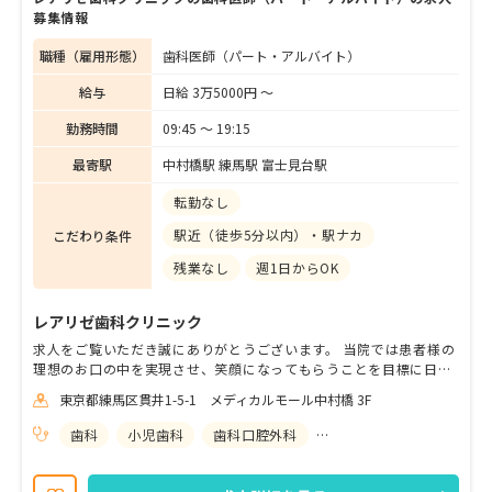
募集情報
職種（雇用形態）
歯科医師（パート・アルバイト）
給与
日給 3万5000円 〜
勤務時間
09:45 〜 19:15
最寄駅
中村橋駅 練馬駅 富士見台駅
転勤なし
駅近（徒歩5分以内）・駅ナカ
こだわり条件
残業なし
週1日からOK
レアリゼ歯科クリニック
求人をご覧いただき誠にありがとうございます。 当院では患者様の
理想のお口の中を実現させ、笑顔になってもらうことを目標に日々
診療をしております。 現在、Dr.8名(非常勤4名)、衛生士4名(新卒、
東京都練馬区貫井1-5-1 メディカルモール中村橋 3F
5年目、6年目、15年目)、受付・助手6名で運営を行っています。
休診日: 日曜、祝日(振替出勤なし) 今回は来年度からの木曜診療開
歯科
小児歯科
歯科口腔外科
矯正歯科
始のため、新しいスタッフを募集しておりますので是非見学など来
てみて下さい！ 今回は2026年4月入社の方の採用を行なっておりま
す。