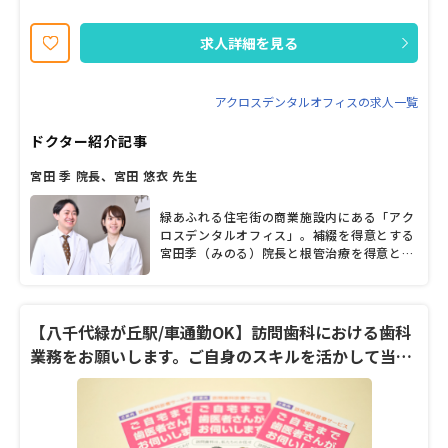
求人詳細を見る
アクロスデンタルオフィスの求人一覧
ドクター紹介記事
宮田 季 院長、宮田 悠衣 先生
緑あふれる住宅街の商業施設内にある「アク
ロスデンタルオフィス」。補綴を得意とする
宮田季（みのる）院長と根管治療を得意とす
る宮田悠衣先生が、さまざまな口腔の悩みの
解決を図ると同時に、口腔内から全身の健康
までを支える歯科医療を提供している。めざ
すのは誰もが気軽に訪れる、地域密着型の歯
【八千代緑が丘駅/車通勤OK】訪問歯科における歯科
科医院。これまでの互いの経験を生かして、
業務をお願いします。ご自身のスキルを活かして当院
2人だからできることを提供していきたいと
で働いてみませんか？
両先生は話す。小児の歯と体の健康づくりに
も力を入れ、小児矯正のほかにも赤ちゃん主
導の離乳食のスタイル「ベビーレッドウィー
ニング（BLW）」のアドバイスも行ってい