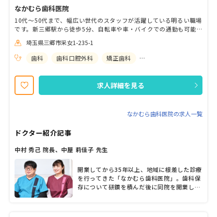
なかむら歯科医院
10代～50代まで、幅広い世代のスタッフが活躍している明るい職場
です。新三郷駅から徒歩5分、自転車や車・バイクでの通勤も可能
です。週に1日から、また1日3時間からなど短時間勤務でも募集し
埼玉県三郷市采女1-235-1
ており、都合に合わせて働きやすい環境です。詳細に関して、まず
はご相談ください。また学生歓迎、高校生も働いております。研修
歯科
歯科口腔外科
矯正歯科
小児歯科
なども行い、ベテランのスタッフが多くいるため、分からないこと
があれば丁寧に教えています。未経験の方もご安心ください。
求人詳細を見る
なかむら歯科医院の求人一覧
ドクター紹介記事
中村 秀己 院長、中屋 莉佳子 先生
開業してから35年以上、地域に根差した診療
を行ってきた「なかむら歯科医院」。歯科保
存について研鑽を積んだ後に同院を開業した
中村秀己院長をはじめ、歯内療法や歯周病に
精通する中屋莉佳子先生、矯正歯科担当の上
野絵美先生など、複数人の歯科医師が在籍。