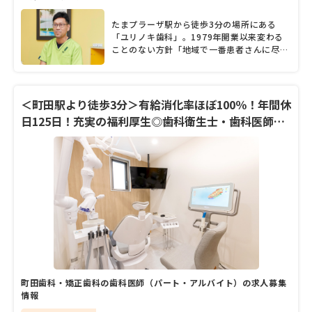
たまプラーザ駅から徒歩3分の場所にある
「ユリノキ歯科」。1979年開業以来変わる
ことのない方針「地域で一番患者さんに尽く
す歯科医院」に加えて、2代目院長の柳澤正
人先生が自身の診療の柱としているのが「予
約不要の診療体制」「歯科恐怖症の人のため
の対策」「定期検診と予防歯科の啓発」「子
＜町田駅より徒歩3分＞有給消化率ほぼ100％！年間休
どもの健康を育む予防歯科」「審美性の追
日125日！充実の福利厚生◎歯科衛生士・歯科医師募
求」の5つ。「ネット予約全盛ですが、今痛
集
みでつらい思いをしている人も予約制にして
しまうと、患者本位の歯科医療からは遠ざか
ってしまいます」と話す柳澤院長にとって、
患者本位のホスピタリティーとは何か。同院
の診療の特徴、こだわり、歯科医療にかける
思いをたっぷりと語ってもらった。
町田歯科・矯正歯科の歯科医師（パート・アルバイト）の求人募集
情報