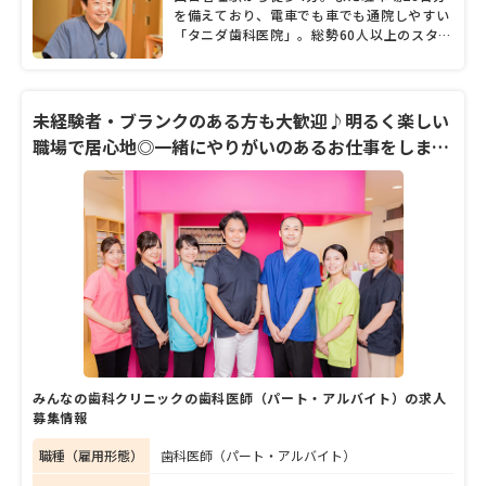
を備えており、電車でも車でも通院しやすい
「タニダ歯科医院」。総勢60人以上のスタッ
フで幅広い分野に対応する同院には、老若男
女を問わず多くの患者が訪れる。「愛と感動
と笑顔があふれる歯科医院」のコンセプトど
おり、院内はいつも笑顔にあふれている。谷
未経験者・ブランクのある方も大歓迎♪明るく楽しい
田英輔院長は幾度となく人生の困難を乗り越
職場で居心地◎一緒にやりがいのあるお仕事をしませ
えてきた。その苦労を感じさせない明るい人
んか？
柄と長年培ってきた技術で、チェア2台から
15台の大きな歯科医院へと成長させてきた。
歯科医師としても人としても魅力あふれる院
長に、歯科医療への熱い想いを語ってもらっ
た。
みんなの歯科クリニックの歯科医師（パート・アルバイト）の求人
募集情報
職種（雇用形態）
歯科医師（パート・アルバイト）