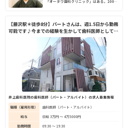
「オータワ歯科クリニック」はある。2005
年の開業以来「子育てを応援するかかりつけ
医」をうたう同院には、常に子どもたちの元
気な声と笑顔があふれている。忙しい診療の
合間に迎えてくれたのは、大多和秀幸院長。
【藤沢駅＊徒歩8分】パートさんは、週1.5日から勤務
自身も4人の子を持つ父親として、「以前は
可能です♪今までの経験を生かして歯科医師として働
泣いてばかりだった子が長く通い続けてくれ
きたい方歓迎します♪
るなど、子どもたちの成長を感じられるのが
何よりの喜びです。家でもクリニックでも子
どもの声に囲まれているので、うるさいなど
と感じたことはありませんよ」と優しい笑顔
を見せる。複数の歯科医師や歯科衛生士ら多
数のスタッフとともに、地域の子育て世代を
強力にサポートする同院について、詳しく話
を聞いた。
井上歯科医院の歯科医師（パート・アルバイト）の求人募集情報
職種（雇用形態）
歯科医師（パート・アルバイト）
給与
日給 3万円 〜 4万5000円
勤務時間
09:30 〜 19:30