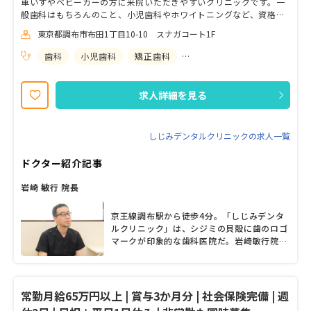
車いすやベビーカーの方に来院いただきやすいクリニックです。一
般歯科はもちろんのこと、小児歯科やホワイトニングなど、資格を
活かしてご活躍いただけます。 また訪問診療も行っていますので、
東京都調布市布田1丁目10-10 スナガコート1F
様々な環境でスキルアップを目指していただけます。お子様から障
がい者、ご高齢の患者様まで、思いやりをもってご対応いただける
歯科
小児歯科
矯正歯科
歯科口腔外科
方、 お待ちしています。
求人詳細を見る
しじみデンタルクリニックの求人一覧
ドクター紹介記事
岩崎 敏行 院長
京王線調布駅から徒歩4分。「しじみデンタ
ルクリニック」は、シジミの貝殻に歯のロゴ
マークが印象的な歯科医院だ。岩崎敏行院長
は、まだ一般的ではなかった頃から訪問歯科
診療に力を入れ、障がいのある患者を受け入
れて地域の大きな支えとなってきた。自身の
父親の介護経験から、「介護が必要な人やそ
常勤月給65万円以上 | 賞与3か月分 | 社会保険完備 | 週
の家族の力になりたかった」と話す岩崎院