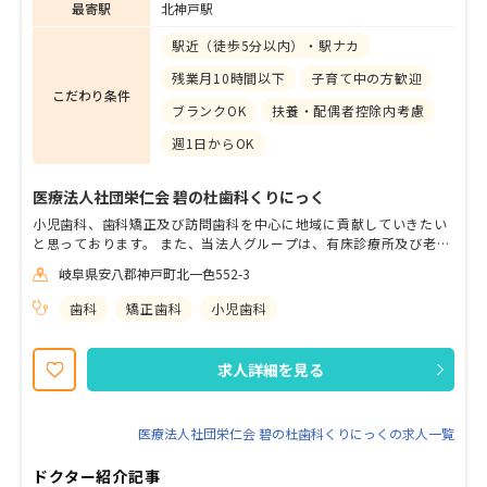
最寄駅
北神戸駅
駅近（徒歩5分以内）・駅ナカ
残業月10時間以下
子育て中の方歓迎
こだわり条件
ブランクOK
扶養・配偶者控除内考慮
週1日からOK
医療法人社団栄仁会 碧の杜歯科くりにっく
小児歯科、歯科矯正及び訪問歯科を中心に地域に貢献していきたい
と思っております。 また、当法人グループは、有床診療所及び老人
ホーム等、高齢者施設を複数有してしております。随時見学OKで
岐阜県安八郡神戸町北一色552-3
す。
歯科
矯正歯科
小児歯科
求人詳細を見る
医療法人社団栄仁会 碧の杜歯科くりにっくの求人一覧
ドクター紹介記事