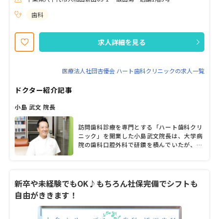
の顔を見るのが楽しみ」と言ってもらえるように このような思いで
日々私たちと一緒に診療に取り組んでくださる方歓迎します♪ . 現
歯科
在活躍するスタッフは40代が中心です♪ 子育て中のスタッフも在
籍しています。 . 求人情報をみて分からないことがありましたらお
問合せください。 新しい方と働けることを楽しみにしております！
求人詳細を見る
ご応募お待ちしております。
医療法人社団杏優会 ハート歯科クリニックの求人一覧
ドクター紹介記事
小島 武文 院長
訪問歯科診療を専門とする「ハート歯科クリ
ニック」を開業した小島武文院長は、大学病
院の歯科口腔外科で研鑽を積んでいたが、通
院が難しい高齢者が多いことを知り、訪問歯
科診療の道へ進んだ。もともと人に感謝され
る仕事に就きたいと歯科医師をめざした小島
院長は、患者や家族から喜ばれる訪問歯科診
新卒や未経験でもOK♪もちろん社保完備でシフトも
療に惹かれたという。「高齢化が加速度的に
自由がききます！
進む中、訪問歯科診療はさらにニーズが高ま
ると考えられます」と話し、八千代市歯科医
師会の活動を通して地域貢献にも取り組む小