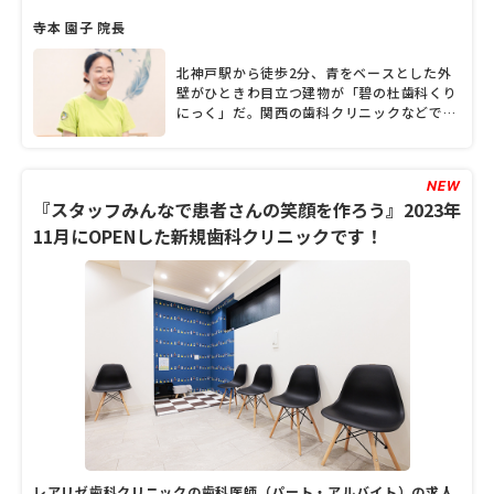
寺本 園子 院長
北神戸駅から徒歩2分、青をベースとした外
壁がひときわ目立つ建物が「碧の杜歯科くり
にっく」だ。関西の歯科クリニックなどで研
鑽を積んだ、2児の母親でもある寺本園子院
長が「小さなお子さんでも怖がらない、歯医
者さんらしくない歯医者さんを」と2020年8
月に開業した。木の素材を生かした待合室
『スタッフみんなで患者さんの笑顔を作ろう』2023年
は、まるで北欧風カフェのよう。大人用診察
室からはキッズスペースが確認でき、授乳室
11月にOPENした新規歯科クリニックです！
やおむつ替え室も備えるなど、子ども連れに
配慮した造りが特徴的だ。また、訪問診療に
も対応し、嚥下の指導や、内科・外科クリニ
ックとの医科歯科連携も行っている。一般歯
科のほか小児歯科、矯正歯科にも対応する寺
本院長に、クリニックの特徴、矯正を始める
べきタイミングや注意点、メンテナンスの大
切さなどについて聞いた。
レアリゼ歯科クリニックの歯科医師（パート・アルバイト）の求人