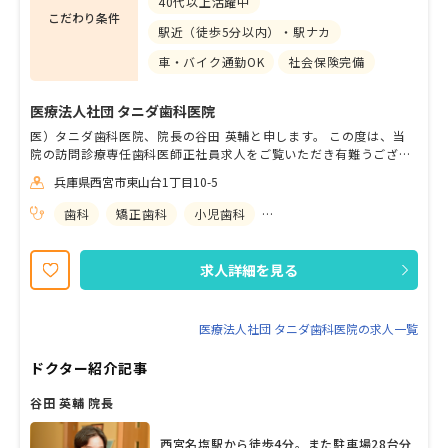
40代以上活躍中
こだわり条件
駅近（徒歩5分以内）・駅ナカ
車・バイク通勤OK
社会保険完備
医療法人社団 タニダ歯科医院
医）タニダ歯科医院、院長の谷田 英輔と申します。 この度は、当
院の訪問診療専任歯科医師正社員求人をご覧いただき有難うござい
ます。 主な特徴は、 ●給与が月給65万円以上 ●賞与年2回、計3か
兵庫県西宮市東山台1丁目10-5
月分支給（歯科医師求人では珍しい） ●週休2日制！ ●祝日の振替
診療無し ●社会保険・厚生年金完備
歯科
矯正歯科
小児歯科
歯科口腔外科
求人詳細を見る
医療法人社団 タニダ歯科医院の求人一覧
ドクター紹介記事
谷田 英輔 院長
西宮名塩駅から徒歩4分。また駐車場28台分