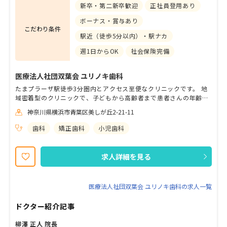
新卒・第二新卒歓迎
正社員登用あり
ボーナス・賞与あり
こだわり条件
駅近（徒歩5分以内）・駅ナカ
週1日からOK
社会保険完備
医療法人社団双葉会 ユリノキ歯科
たまプラーザ駅徒歩3分圏内とアクセス至便なクリニックです。 地
域密着型のクリニックで、子どもから高齢者まで患者さんの年齢層
は幅広いです。 スタッフ同士も仲が良く、勤続年数が長いのも当院
神奈川県横浜市青葉区美しが丘2-21-11
の特徴。フラットな関係でアットホームな雰囲気ですので、なにか
困ったことがあればすぐに相談できる環境です。 少しでも興味があ
歯科
矯正歯科
小児歯科
りましたら、ぜひお気軽にご応募ください。
求人詳細を見る
医療法人社団双葉会 ユリノキ歯科の求人一覧
ドクター紹介記事
柳澤 正人 院長