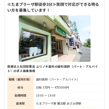
各自の専門性を生かしながら、トータルな歯
≪たまプラーザ駅徒歩3分≫笑顔で対応ができる明る
科治療の提供に努めている。歯科衛生士やス
い方を募集しています！
タッフたちもそれぞれ治療をサポートし、温
かく患者を迎えている。今回は研究熱心な中
村院長と、優しく患者思いの中屋先生に、自
身の診療ポリシーなどさまざまな話を聞い
た。
医療法人社団双葉会 ユリノキ歯科の歯科医師（パート・アルバイ
ト）の求人募集情報
職種（雇用形態）
歯科医師（パート・アルバイト）
給与
日給 3万円 〜 4万5000円
勤務時間
10:00 〜 19:00
最寄駅
たまプラーザ駅 鷺沼駅 あざみ野駅