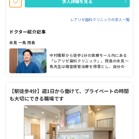
求人詳細を見る
レアリゼ歯科クリニックの求人一覧
ドクター紹介記事
氷見 一馬 院長
中村橋駅から徒歩1分の医療モール内にある
「レアリゼ歯科クリニック」。院長の氷見一
馬先生は精密根管治療を得意とし、自分の歯
を極力残すための治療に力を入れている、歯
科保存学のスペシャリスト。そんな同院には
近隣のみならず遠方から来院する患者も多い
という。診療では、患者の話に丁寧に耳を傾
【駅徒歩4分】週1日から働けて、プライベートの時間
け、わかりやすい言葉で「なぜ通院が必要な
も大切にできる職場です
のか」をしっかり説明。補綴を専門とする
妻・氷見幸美副院長をはじめ、各分野をそれ
ぞれ専門とする歯科医師たちとともに、幅広
くかつ専門性の高い歯科治療の提供をめざ
す。「見える・わかる・知れる治療」をモッ
トーとする一馬院長に、診療へのこだわりや
クリニック名に込めた想い、今後の展望など
について詳しく聞いた。