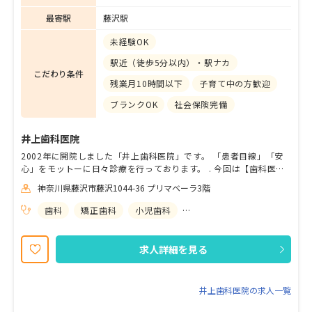
最寄駅
藤沢駅
未経験OK
駅近（徒歩5分以内）・駅ナカ
こだわり条件
残業月10時間以下
子育て中の方歓迎
ブランクOK
社会保険完備
井上歯科医院
2002年に開院しました「井上歯科医院」です。 「患者目線」「安
心」をモットーに日々診療を行っております。 . 今回は【歯科医
師】さんの募集になります。 下記のような方にご応募いただけると
神奈川県藤沢市藤沢1044-36 プリマベーラ3階
嬉しいです♪ ・患者担当医制で1人の患者さんのお悩みを聴いて信
頼関係を築き、治療を進めたい方 ・経験の有無に限らず今までの経
歯科
矯正歯科
小児歯科
歯科口腔外科
験を生かして歯科医師として頑張りたい方 ・患者さん目線でのヒヤ
リング、声掛け、治療が出来る方、出来るようになりたい方 ・診
査、診断、治療計画の立案ができるようになりたい方 ・顕微鏡を使
求人詳細を見る
っての精密治療ができるようになりたい方 . ご応募お待ちしており
ます！
井上歯科医院の求人一覧