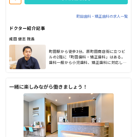
で、プライベートも充実しやすい環境です♪ ご興味お持ちの方は、
お気軽にお問い合わせください。
町田歯科・矯正歯科の求人一覧
ドクター紹介記事
成田 健志 院長
町田駅から徒歩3分。原町田商店街に立つビ
ルの2階に「町田歯科・矯正歯科」はある。
歯科一般から小児歯科、矯正歯科に対応し、
ファミリー層から高齢者まで地元住民を中心
に多くの患者が訪れている同院。成田健志院
長が診療で大切にしているのは、「なるべく
削らず抜かず、歯を保存し守る」こと。その
一緒に楽しみながら働きましょう！
ためにも、予防メンテナンスが重要で、歯列
矯正やインプラントなど、どのような治療で
も、大切なのは予防的観点から取り組むこと
だと話す。「お口の状態は人それぞれ異なり
ます。患者さん一人ひとりに合わせた、適切
な予防プランをご提案いたします。一緒に頑
張っていきましょう」と話す成田院長に、診
療や歯科医療にかける思いなどを聞いた。