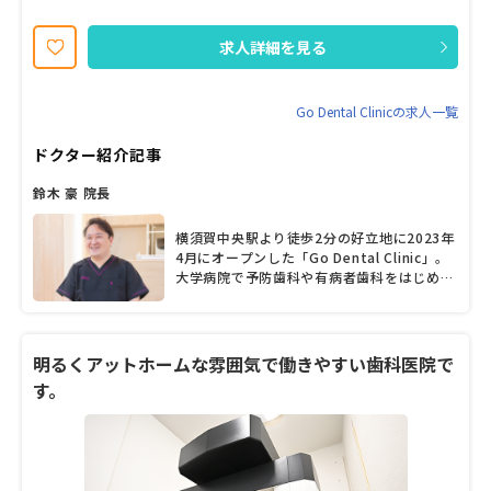
求人詳細を見る
Go Dental Clinicの求人一覧
ドクター紹介記事
鈴木 豪 院長
横須賀中央駅より徒歩2分の好立地に2023年
4月にオープンした「Go Dental Clinic」。
大学病院で予防歯科や有病者歯科をはじめと
した難症例の治療にもあたってきた鈴木豪院
長が、地元・横須賀で先進の歯科治療を提供
したいと開院に踏みきった。健康な歯を残す
ためには虫歯を作らない口内環境が第一と考
明るくアットホームな雰囲気で働きやすい歯科医院で
え、唾液検査やマイクロスコープといったツ
す。
ールで患者の口腔状態を多角的に見える化
し、わかりやすくかつ改善経過がわかるよう
な診療説明を心がける。「本気で患者さんの
一生涯のパートナーになりたい」と語る院長
に歯科医師としてのこれからを聞いた。