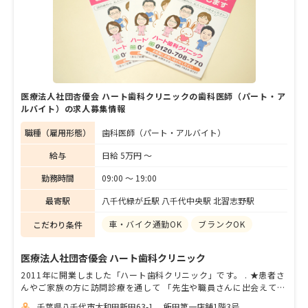
る。自らも子育て経験があり、子育て世代の
悩みに親身になって寄り添う季院長と悠衣先
生に、同院の診療の特徴を聞いた。
医療法人社団杏優会 ハート歯科クリニックの歯科医師（パート・ア
ルバイト）の求人募集情報
職種（雇用形態）
歯科医師（パート・アルバイト）
給与
日給 5万円 〜
勤務時間
09:00 〜 19:00
最寄駅
八千代緑が丘駅 八千代中央駅 北習志野駅
車・バイク通勤OK
ブランクOK
こだわり条件
医療法人社団杏優会 ハート歯科クリニック
2011年に開業しました「ハート歯科クリニック」です。 . ★患者さ
んやご家族の方に訪問診療を通して 「先生や職員さんに出会えてよ
かった」と心から喜んでもらえるように ★そして「先生や職員さん
千葉県八千代市大和田新田63-1 飯田第一店舗1階3号