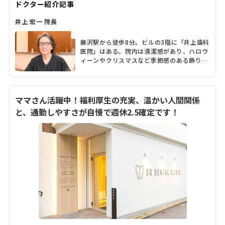
ドクター紹介記事
井上 宏一 院長
藤沢駅から徒歩8分。ビルの3階に「井上歯科
医院」はある。院内は清潔感があり、ハロウ
ィーンやクリスマスなど季節感のある飾りつ
けが患者の目を楽しませてくれる。院長を務
めるのは、井上宏一先生。終始にこやかで、
ユーモアたっぷりな話し口が印象的。診療に
おいては「患者目線」「安心」をモットーと
ママさん活躍中！福利厚生の充実、温かい人間関係
し、患者との接し方やスタッフ教育はもちろ
と、通勤しやすさが自慢で週休2.5確定です！
ん、開業当時から導入しているマイクロスコ
ープを使用した診療にも力を入れている。今
回は患者第一の診療を提供する井上院長に、
同院の診療内容について話を聞いた。