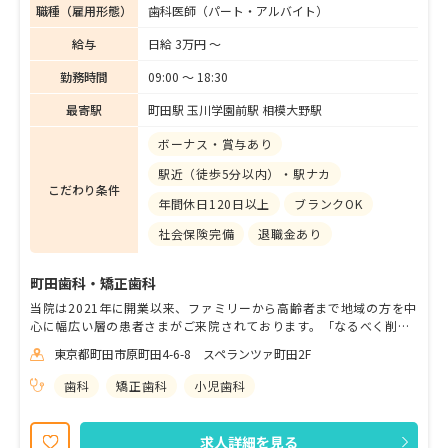
職種（雇用形態）
歯科医師（パート・アルバイト）
給与
日給 3万円 〜
勤務時間
09:00 〜 18:30
最寄駅
町田駅 玉川学園前駅 相模大野駅
ボーナス・賞与あり
駅近（徒歩5分以内）・駅ナカ
こだわり条件
年間休日120日以上
ブランクOK
社会保険完備
退職金あり
町田歯科・矯正歯科
当院は2021年に開業以来、ファミリーから高齢者まで地域の方を中
心に幅広い層の患者さまがご来院されております。「なるべく削ら
ず抜かず、歯を保存し守っていくこと。」を心掛け、日々の診療に
東京都町田市原町田4-6-8 スペランツァ町田2F
あたっております。 毎月の新患数は100名超えと、大変多くの方に
ご来院いただいています。 予防メンテナンスを重視しながら、保
歯科
矯正歯科
小児歯科
険・自費治療ともに対応しています。 患者さまへの丁寧な対応はも
ちろんのこと、スタッフの働きやすさを大切にしております！ 残業
はほとんどなく、年間休日は125日、有給も取りやすい環境なの
求人詳細を見る