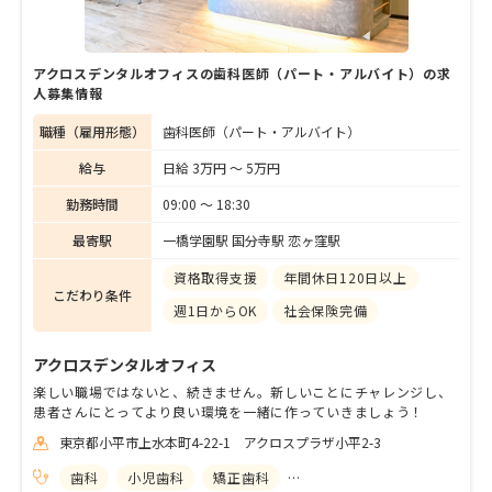
アクロスデンタルオフィスの歯科医師（パート・アルバイト）の求
人募集情報
職種（雇用形態）
歯科医師（パート・アルバイト）
給与
日給 3万円 〜 5万円
勤務時間
09:00 〜 18:30
最寄駅
一橋学園駅 国分寺駅 恋ヶ窪駅
資格取得支援
年間休日120日以上
こだわり条件
週1日からOK
社会保険完備
アクロスデンタルオフィス
楽しい職場ではないと、続きません。新しいことにチャレンジし、
患者さんにとってより良い環境を一緒に作っていきましょう！
東京都小平市上水本町4-22-1 アクロスプラザ小平2-3
歯科
小児歯科
矯正歯科
歯科口腔外科