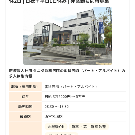
休2日 | 日祝＋平日1日休み | 非常勤も同時募集
長。外来診療でも、障がい者や障がい児の患
者が増えているという。院内はバリアフリー
で、キッズスペースも充実。閉塞感を感じな
いような工夫もされている。立場の弱い人に
寄り添い、丁寧にコミュニケーションを取り
ながら、それぞれの必要に合わせて診療を行
ってきた同院。岩崎院長に、クリニックのこ
れまでと今後について話を聞いた。
医療法人社団 タニダ歯科医院の歯科医師（パート・アルバイト）の
求人募集情報
職種（雇用形態）
歯科医師（パート・アルバイト）
給与
日給 3万6000円 〜 5万円
勤務時間
08:30 〜 19:30
最寄駅
西宮名塩駅
未経験OK
新卒・第二新卒歓迎